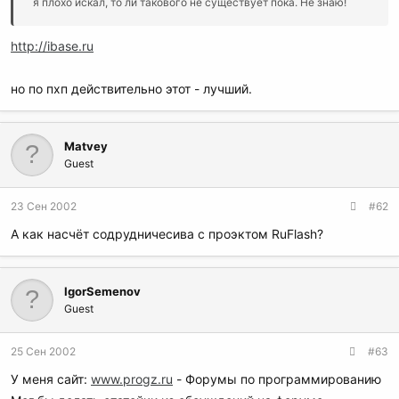
я плохо искал, то ли такового не существует пока. Не знаю!
http://ibase.ru
но по пхп действительно этот - лучший.
Matvey
Guest
23 Сен 2002
#62
А как насчёт содрудничесива с проэктом RuFlash?
IgorSemenov
Guest
25 Сен 2002
#63
У меня сайт:
www.progz.ru
- Форумы по программированию