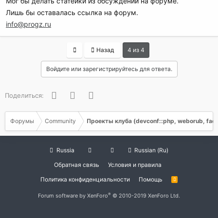
Мог бы делать статейки из обсуждений на форуме.
Лишь бы оставалась ссылка на форум.
info@progz.ru
First
Назад
4 из 4
Войдите или зарегистрируйтесь для ответа.
Facebook
Twitter
WhatsApp
Поделиться:
Форумы
Community
Проекты клуба (devconf::php, weborub, faq, 
Russia
Russian (Ru)
Обратная связь
Условия и правила
Политика конфиденциальности
Помощь
R
S
S
®
Forum software by XenForo
© 2010-2019 XenForo Ltd.