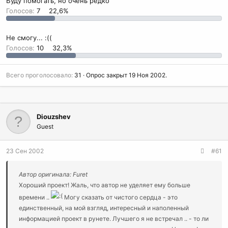
Буду помогать, но очень редко
Голосов:
7
22,6%
Не смогу... :((
Голосов:
10
32,3%
Всего проголосовало
31
Опрос закрыт
19 Ноя 2002
.
Diouzshev
Guest
23 Сен 2002
#61
Автор оригинала: Furet
Хороший проект! Жаль, что автор не уделяет ему больше
времени ..
Могу сказать от чистого сердца - это
единственный, на мой взгляд, интересный и наполенный
информацией проект в рунете. Лучшего я не встречал .. - то ли