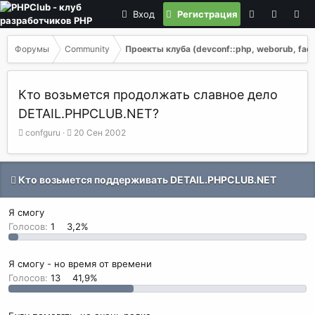
Вход
Регистрация
Форумы
Community
Проекты клуба (devconf::php, weborub, faq, 
Кто возьмется продолжать славное дело
DETAIL.PHPCLUB.NET?
А
Д
confguru
20 Сен 2002
в
а
т
т
о
а
Кто возьмется поддерживать DETAIL.PHPCLUB.NET
р
н
т
а
е
ч
Я смогу
м
а
Голосов:
1
3,2%
ы
л
а
Я смогу - но время от времени
Голосов:
13
41,9%