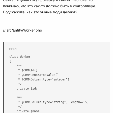
понимаю, что это как-то должно быть в контроллере.
Подскажите, как это умные люди делают?
// src/Entity/Worker.php
PHP:
class Worker

{

    /**

     * @ORM\Id()

     * @ORM\GeneratedValue()

     * @ORM\Column(type="integer")

     */

    private $id;

    /**

     * @ORM\Column(type="string", length=255)

     */

    private $name;
