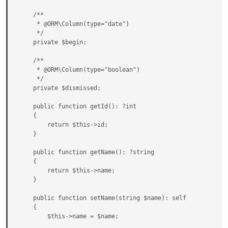
    /**

     * @ORM\Column(type="date")

     */

    private $begin;

    /**

     * @ORM\Column(type="boolean")

     */

    private $dismissed;

    public function getId(): ?int

    {

        return $this->id;

    }

    public function getName(): ?string

    {

        return $this->name;

    }

    public function setName(string $name): self

    {

        $this->name = $name;
