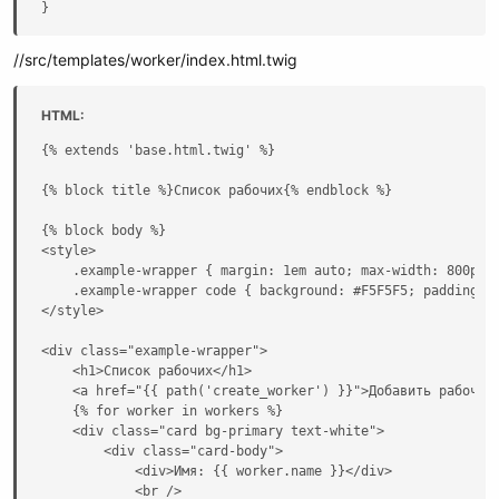
}
//src/templates/worker/index.html.twig
HTML:
{% extends 'base.html.twig' %}

{% block title %}Список рабочих{% endblock %}

{% block body %}

<style>

    .example-wrapper { margin: 1em auto; max-width: 800px; 
    .example-wrapper code { background: #F5F5F5; padding: 2
</style>

<div class="example-wrapper">

    <h1>Список рабочих</h1>

    <a href="{{ path('create_worker') }}">Добавить рабочего
    {% for worker in workers %}

    <div class="card bg-primary text-white">

        <div class="card-body">

            <div>Имя: {{ worker.name }}</div>

            <br />
