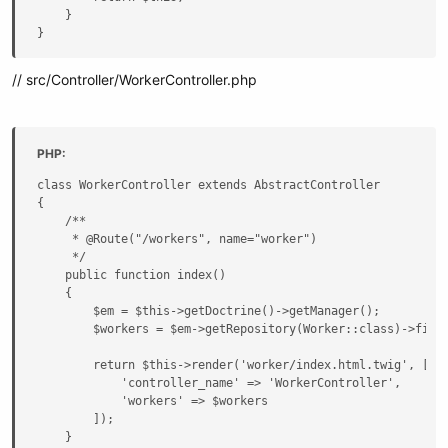
    }

}
// src/Controller/WorkerController.php
PHP:
class WorkerController extends AbstractController

{

    /**

     * @Route("/workers", name="worker")

     */

    public function index()

    {

        $em = $this->getDoctrine()->getManager();

        $workers = $em->getRepository(Worker::class)->findA
        return $this->render('worker/index.html.twig', [

            'controller_name' => 'WorkerController',

            'workers' => $workers

        ]);

    }
