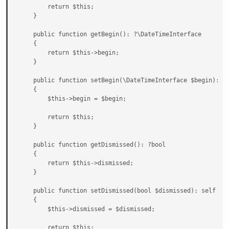
        return $this;

    }

    public function getBegin(): ?\DateTimeInterface

    {

        return $this->begin;

    }

    public function setBegin(\DateTimeInterface $begin): se
    {

        $this->begin = $begin;

        return $this;

    }

    public function getDismissed(): ?bool

    {

        return $this->dismissed;

    }

    public function setDismissed(bool $dismissed): self

    {

        $this->dismissed = $dismissed;

        return $this;
