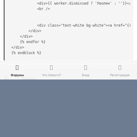
            <div>{{ worker.dismissed ? 'Уволен' : ''}}</div
            <br />

            <div class="text-white bg-white"><a href="{{ pa
        </div>

    </div>

    {% endfor %}

</div>

{% endblock %}
Форумы
Что Нового?
Вход
Регистрация
fixxxer
К.О.
Партнер клуба
10 Июл 2019
#2
Нет, в контроллере ничего быть не должно такого. Все ок.
Войдите или зарегистрируйтесь для ответа.