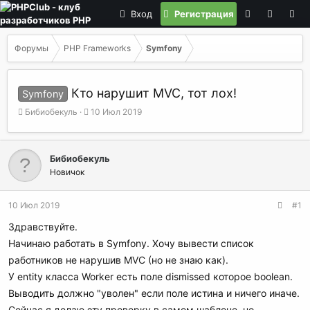
Вход
Регистрация
Форумы
PHP Frameworks
Symfony
Кто нарушит MVC, тот лох!
Symfony
А
Д
Бибиобекуль
10 Июл 2019
в
а
т
т
о
а
Бибиобекуль
р
н
Новичок
т
а
е
ч
м
а
10 Июл 2019
#1
ы
л
а
Здравствуйте.
Начинаю работать в Symfony. Хочу вывести список
работников не нарушив MVC (но не знаю как).
У entity класса Worker есть поле dismissed которое boolean.
Выводить должно "уволен" если поле истина и ничего иначе.
Сейчас я делаю эту проверку в самом шаблоне, но