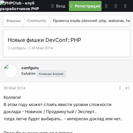
Вход
Регистрация
Форумы
Community
Проекты клуба (devconf::php, weborub, faq, 
Новые фишки DevConf::PHP
А
Д
confguru
26 Май 2014
в
а
т
т
о
а
confguru
р
н
ExAdmin
Команда форума
т
а
е
ч
м
а
26 Май 2014
#1
ы
л
а
Коллеги!
В этом году может стоить ввести уровни сложности
доклада - Новичок / Продвинутый / Эксперт..
тогда легче будет выбирать.. - интересен доклад или нет..
Просьба высказываться в топике.