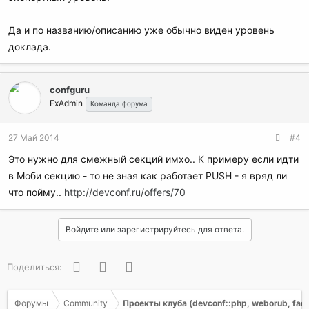
Да и по названию/описанию уже обычно виден уровень
доклада.
confguru
ExAdmin
Команда форума
27 Май 2014
#4
Это нужно для смежный секций имхо.. К примеру если идти
в Моби секцию - то не зная как работает PUSH - я вряд ли
что пойму..
http://devconf.ru/offers/70
Войдите или зарегистрируйтесь для ответа.
Facebook
Twitter
WhatsApp
Поделиться:
Форумы
Community
Проекты клуба (devconf::php, weborub, faq, 