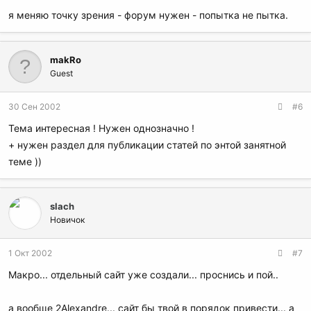
я меняю точку зрения - форум нужен - попытка не пытка.
makRo
Guest
30 Сен 2002
#6
Тема интересная ! Нужен однозначно !
+ нужен раздел для публикации статей по энтой занятной
теме ))
slach
Новичок
1 Окт 2002
#7
Макро... отдельный сайт уже создали... проснись и пой..
а вообще 2Alexandre... сайт бы твой в порядок привести... а