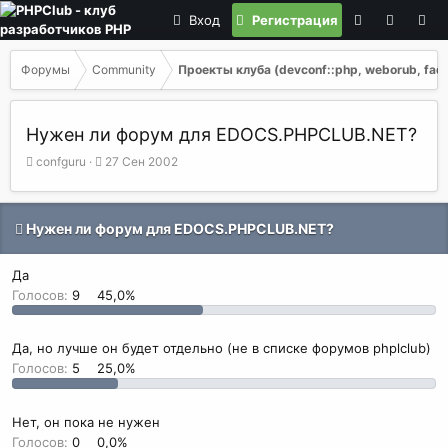
Вход
Регистрация
Форумы
Community
Проекты клуба (devconf::php, weborub, faq, 
Нужен ли форум для EDOCS.PHPCLUB.NET?
А
Д
confguru
27 Сен 2002
в
а
т
т
о
а
Нужен ли форум для EDOCS.PHPCLUB.NET?
р
н
т
а
е
ч
Да
м
а
Голосов:
9
45,0%
ы
л
а
Да, но лучше он будет отдельно (не в списке форумов phplclub)
Голосов:
5
25,0%
Нет, он пока не нужен
Голосов:
0
0,0%