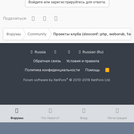
Войдите или зарегистрируйтесь для ответа.
Facebook
Twitter
WhatsApp
Поделиться:
Форумы
Community
Проекты клуба (devconf::php, weborub, faq, 
Russia
Russian (Ru)
Обратная связь
Условия и правила
Политика конфиденциальности
Помощь
R
S
S
®
Forum software by XenForo
© 2010-2019 XenForo Ltd.
Форумы
Что Нового?
Вход
Регистрация