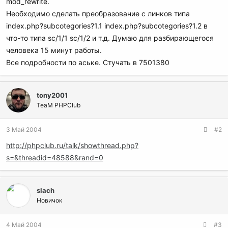
mod_rewrite.
Необходимо сделать преобразование с линков типа
index.php?subcotegories?1.1 index.php?subcotegories?1.2 в
что-то типа sc/1/1 sc/1/2 и т.д. Думаю для разбирающегося
человека 15 минут работы.
Все подробности по аське. Стучать в 7501380
tony2001
TeaM PHPClub
3 Май 2004
#2
http://phpclub.ru/talk/showthread.php?
s=&threadid=48588&rand=0
slach
Новичок
4 Май 2004
#3