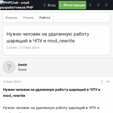
Вход
Регистрация
Форумы
Разное
Работа
Нужен человек на удаленную работу
шарящий в ЧПУ и mod_rewrite
А
Д
bweb
3 Май 2004
в
а
т
т
о
а
bweb
р
н
Guest
т
а
е
ч
м
а
3 Май 2004
#1
ы
л
а
Нужен человек на удаленную работу шарящий в ЧПУ и
mod_rewrite
Нужен человек на удаленную работу шарящий в ЧПУ и