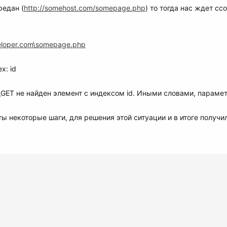
редан (
http://somehost.com/somepage.php
) то тогда нас ждет с
loper.com\somepage.php
x: id
$_GET не найден элемент с индексом id. Иными словами, парамет
ы некоторые шаги, для решения этой ситуации и в итоге получил