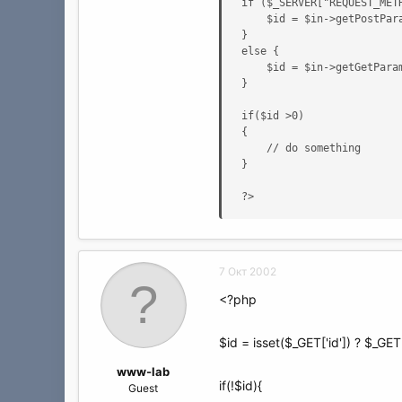
if ($_SERVER["REQUEST_METH
	$id = $in->getPostParameter("txtID");

}

else {

	$id = $in->getGetParameter("id");

}

if($id >0) 

{ 

    // do something 

}

?>
7 Окт 2002
<?php
$id = isset($_GET['id']) ? $_GET['
www-lab
if(!$id){
Guest