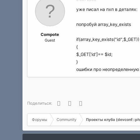
уже писал на пхп в деталях:
попробуй array_key_exists
Compote
if(array_key_exists("id",$_GET))
Guest
{
$_GET['id']== $id;
}
ошибки про неопределенную
Facebook
Twitter
WhatsApp
Поделиться:
Форумы
Community
Проекты клуба (devconf::php