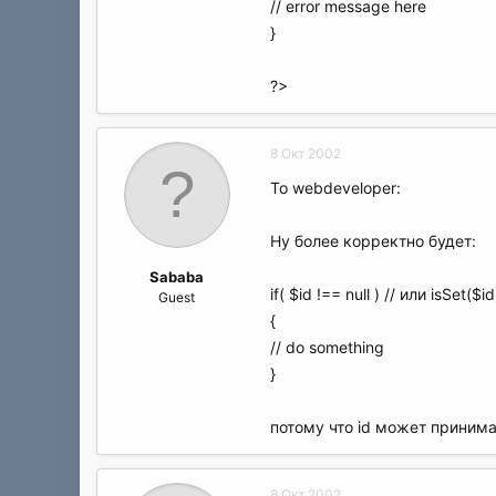
// error message here
}
?>
8 Окт 2002
To webdeveloper:
Ну более корректно будет:
Sababa
if( $id !== null ) // или isSet($id
Guest
{
// do something
}
потому что id может принимат
8 Окт 2002