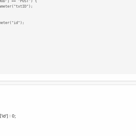
OD"] == "POST") {

id'] : 0;