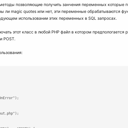
методы позволяющие получить занчения переменных которые пере
ны ли magic quotes или нет, эти переменные обрабатываются фун
едующем использовании этих переменных в SQL запросах.
чать этот класс в любой РНР файл в котором предпологается р
и POST.
ользования:
nError"); 

ut.php");
