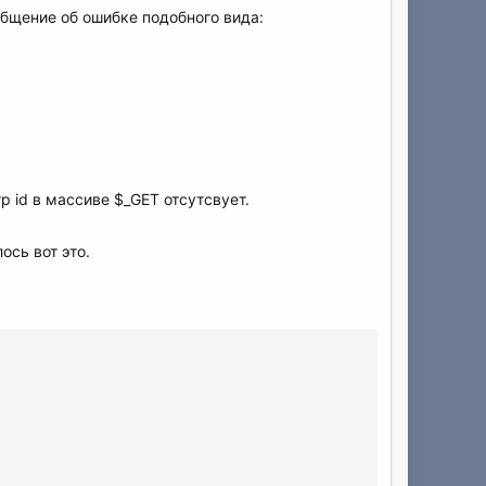
собщение об ошибке подобного вида:
р id в массиве $_GET отсутсвует.
ось вот это.