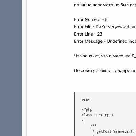
причине параметр не был пе
Error Numebr - 8
Error File - D:\Server\
www.deve
Error Line - 23
Error Message - Undefined inde
Что заначит, что в массиве 
По совету si были предпринят
PHP:
<?php

class UserInput

{

	/**

	 * getPostParameter()
