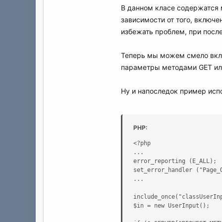
В данном класе содержатся 
зависимости от того, включе
избежать проблем, при посл
Теперь мы можем смело вклю
параметры методами GET ил
Ну и напоследок пример исп
PHP:
<?php

... 

error_reporting (E_ALL); 

set_error_handler ("Page_O
... 

include_once("classUserInp
$in = new UserInput();
