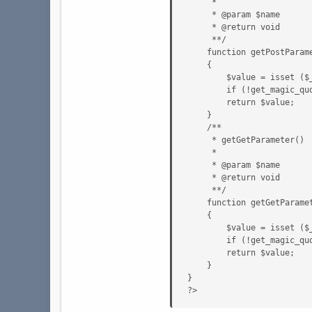
	 * 

	 * @param $name

	 * @return void 

	 **/

	function getPostParameter($name) 

	{ 

	    $value = isset ($_POST[$name]) ? $_POST[$name] : null; 

	    if (!get_magic_quotes_gpc ()) $value = addslashes ($value); 

	    return $value; 

	} 

	/**

	 * getGetParameter()

	 * 

	 * @param $name

	 * @return void

	 **/

	function getGetParameter($name) 

	{ 

	    $value = isset ($_GET[$name]) ? $_GET[$name] : null; 

	    if (!get_magic_quotes_gpc ()) $value = addcslashes ($value); 

	    return $value; 

	}

}

?>