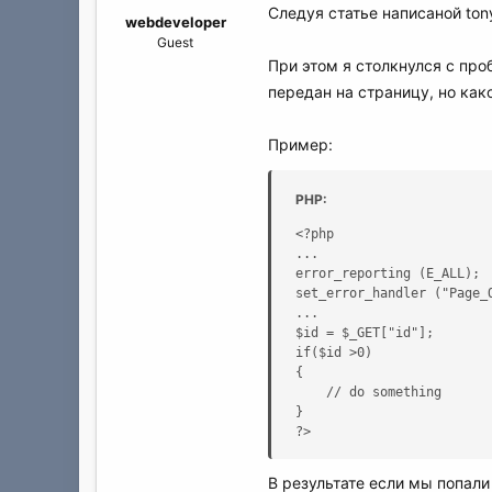
а
Следуя статье написаной to
webdeveloper
Guest
При этом я столкнулся с про
передан на страницу, но как
Пример:
PHP:
<?php 

... 

error_reporting (E_ALL); 

set_error_handler ("Page_O
... 

$id = $_GET["id"]; 

if($id >0) 

{ 

    // do something 

} 

?>
В результате если мы попал