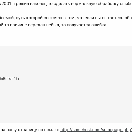
ny2001 я решил наконец то сделать нормальную обработку ошиб
блемой, суть которой состояла в том, что если вы пытаетесь о
ой то причине передан небыл, то получается ошибка.
nError"); 

и на нашу страницу по ссылке
http://somehost.com/somepage.php