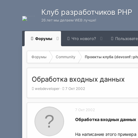
Клуб разработчиков PHP
26 лет мы делаем WEB лучше!
Форумы
Что нового?
Пользоват
Форумы
Community
Проекты клуба (devconf::php
Обработка входных данных
А
Д
webdeveloper
7 Окт 2002
в
а
т
т
о
а
7 Окт 2002
р
н
т
а
Обработка входных данных
е
ч
м
а
ы
л
На написание этого примера 