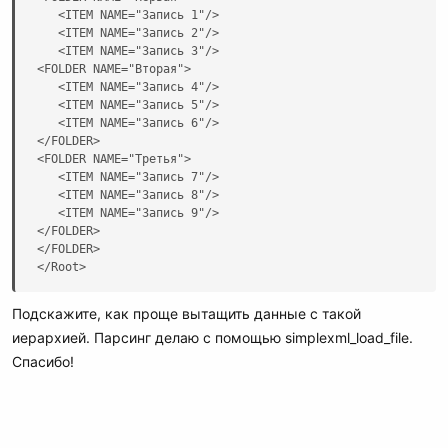
   <ITEM NAME="Запись 1"/>

   <ITEM NAME="Запись 2"/>

   <ITEM NAME="Запись 3"/>

<FOLDER NAME="Вторая">

   <ITEM NAME="Запись 4"/>

   <ITEM NAME="Запись 5"/>

   <ITEM NAME="Запись 6"/>

</FOLDER>

<FOLDER NAME="Третья">

   <ITEM NAME="Запись 7"/>

   <ITEM NAME="Запись 8"/>

   <ITEM NAME="Запись 9"/>

</FOLDER>

</FOLDER>

</Root>
Подскажите, как проще вытащить данные с такой
иерархией. Парсинг делаю с помощью simplexml_load_file.
Спасибо!