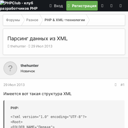
Вход
Регистрация
Форумы
Разное
PHP & XML-технологии
Парсинг данных из XML
А
Д
thehunter
29 Июл 2013
в
а
т
т
о
а
thehunter
р
н
Новичок
т
а
е
ч
м
а
29 Июл 2013
#1
ы
л
а
Имеется вот такая структура XML
PHP:
<?xml version="1.0" encoding="UTF-8"?>

<Root>

<FOLDER NAME="Первая">
