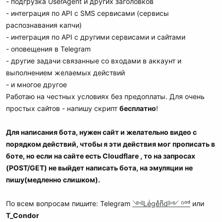
- подгрузка UserAgent и других заголовков
- интеграция по API с SMS сервисами (сервисы
распознавания капчи)
- интеграция по API с другими сервисами и сайтами
- оповещения в Telegram
- другие задачи связанные со входами в аккаунт и
выполнением желаемых действий
- и многое другое
Работаю на честных условиях без предоплаты. Для очень
простых сайтов - напишу скрипт
бесплатно
!
Для написания бота, нужен сайт и желательно видео с
порядком действий, чтобы я эти действия мог прописать в
боте, но если на сайте есть Cloudflare , то на запросах
(POST/GET) не выйдет написать бота, на эмуляции не
пишу(медленно слишком).
По всем вопросам пишите: Telegram
༺Leͥgeͣnͫd༻ ᴳᵒᵈ
или
T_Condor