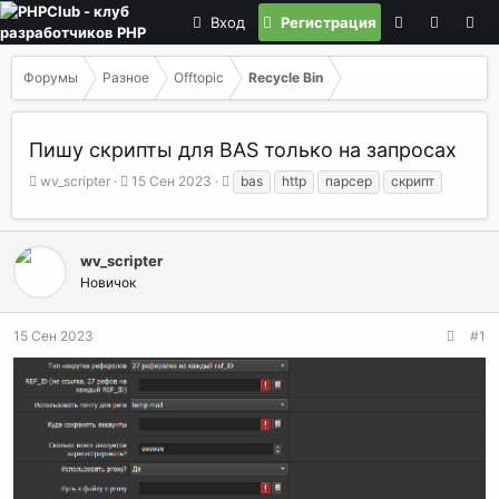
Вход
Регистрация
Форумы
Разное
Offtopic
Recycle Bin
Пишу скрипты для BAS только на запросах
А
Д
Т
wv_scripter
15 Сен 2023
bas
http
парсер
скрипт
в
а
е
т
т
г
о
а
и
р
н
wv_scripter
т
а
Новичок
е
ч
м
а
15 Сен 2023
#1
ы
л
а