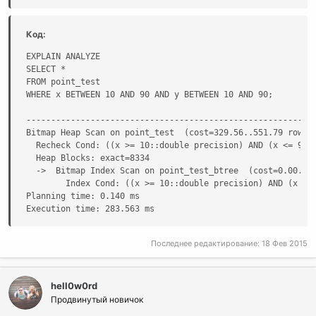
Код:
EXPLAIN ANALYZE

SELECT *

FROM point_test

WHERE x BETWEEN 10 AND 90 AND y BETWEEN 10 AND 90;

                                                           
-----------------------------------------------------------
Bitmap Heap Scan on point_test  (cost=329.56..551.79 rows=5
  Recheck Cond: ((x >= 10::double precision) AND (x <= 90::
  Heap Blocks: exact=8334

  ->  Bitmap Index Scan on point_test_btree  (cost=0.00..32
        Index Cond: ((x >= 10::double precision) AND (x <= 
Planning time: 0.140 ms

Execution time: 283.563 ms
Последнее редактирование:
18 Фев 2015
hell0w0rd
Продвинутый новичок