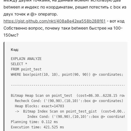
between и индекс по координатам, решил потестить с box из
двух точек и @> оператор.
https://gist.github.com/nkt/408a8e42ea558b288f61
- вот код
Собственно вопрос, почему таки between быстрее на 100-
150мс?
Код:
EXPLAIN ANALYZE

SELECT *

FROM point_test

WHERE box(point(10, 10), point(90, 90)) @> coordinates;

                                                           
-----------------------------------------------------------
Bitmap Heap Scan on point_test  (cost=86.30..6228.15 rows=2
  Recheck Cond: ('(90,90),(10,10)'::box @> coordinates)

  Heap Blocks: exact=14703

  ->  Bitmap Index Scan on point_test_gist  (cost=0.00..85.
        Index Cond: ('(90,90),(10,10)'::box @> coordinates)
Planning time: 0.112 ms

Execution time: 421.525 ms