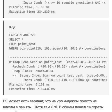
        Index Cond: ((x >= 10::double precision) AND (x <= 
Planning time: 0.108 ms

Execution time: 234.830 ms
Код:
EXPLAIN ANALYZE

SELECT *

FROM point_test

WHERE box(point(10, 10), point(90, 90)) @> coordinates;

                                                           
-----------------------------------------------------------
Bitmap Heap Scan on point_test  (cost=48.03..3187.41 rows=1
  Recheck Cond: ('(90,90),(10,10)'::box @> coordinates)

  Heap Blocks: exact=8334

  ->  Bitmap Index Scan on point_test_gist  (cost=0.00..47.
        Index Cond: ('(90,90),(10,10)'::box @> coordinates)
Planning time: 0.102 ms

Execution time: 218.434 ms
PS может есть вариант, что на vps индексы просто не
влезли в память... Хотя там 8гб. В общем пошел смотреть