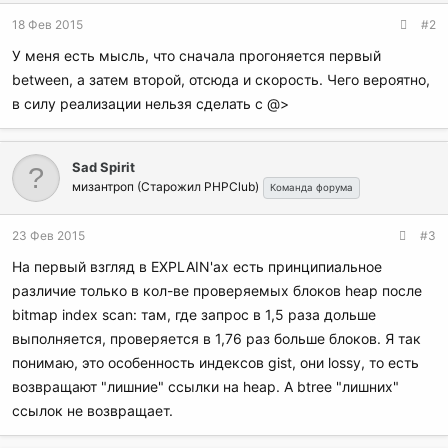
18 Фев 2015
#2
У меня есть мысль, что сначала прогоняется первый
between, а затем второй, отсюда и скорость. Чего вероятно,
в силу реализации нельзя сделать с @>
Sad Spirit
мизантроп (Старожил PHPClub)
Команда форума
23 Фев 2015
#3
На первый взгляд в EXPLAIN'ах есть принципиальное
различие только в кол-ве проверяемых блоков heap после
bitmap index scan: там, где запрос в 1,5 раза дольше
выполняется, проверяется в 1,76 раз больше блоков. Я так
понимаю, это особенность индексов gist, они lossy, то есть
возвращают "лишние" ссылки на heap. А btree "лишних"
ссылок не возвращает.