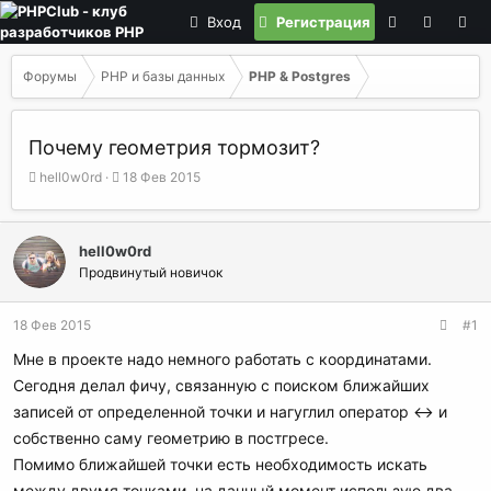
Вход
Регистрация
Форумы
PHP и базы данных
PHP & Postgres
Почему геометрия тормозит?
А
Д
hell0w0rd
18 Фев 2015
в
а
т
т
о
а
hell0w0rd
р
н
Продвинутый новичок
т
а
е
ч
м
а
18 Фев 2015
#1
ы
л
а
Мне в проекте надо немного работать с координатами.
Сегодня делал фичу, связанную с поиском ближайших
записей от определенной точки и нагуглил оператор <-> и
собственно саму геометрию в постгресе.
Помимо ближайшей точки есть необходимость искать
между двумя точками, на данный момент использую два