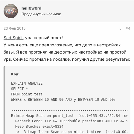
hell0w0rd
Продвинутый новичок
23 Фев 2015
#4
Sad Spirit
, ура первый ответ!
У меня есть еще предположение, что дело в настройках
базы. Я все прогонял на дефолтных настройках на простой
vps. Сейчас прогнал на локалке, получил другие результаты:
Код:
EXPLAIN ANALYZE

SELECT *

FROM point_test                                      

WHERE x BETWEEN 10 AND 90 AND y BETWEEN 10 AND 90;

                                                           
-----------------------------------------------------------
Bitmap Heap Scan on point_test  (cost=155.43..252.84 rows=2
  Recheck Cond: ((x >= 10::double precision) AND (x <= 90::
  Heap Blocks: exact=8334

  ->  Bitmap Index Scan on point_test_btree  (cost=0.00..15