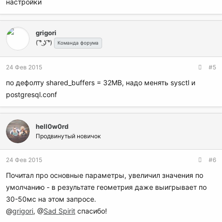
настройки
grigori
( ͡° ͜ʖ ͡°)
Команда форума
24 Фев 2015
#5
по дефолту shared_buffers = 32MB, надо менять sysctl и
postgresql.conf
hell0w0rd
Продвинутый новичок
24 Фев 2015
#6
Почитал про основные параметры, увеличил значения по
умолчанию - в результате геометрия даже выигрывает по
30-50мс на этом запросе.
@
grigori
, @
Sad Spirit
спасибо!