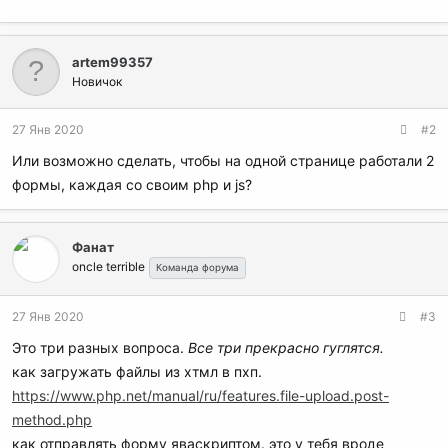
artem99357
Новичок
27 Янв 2020
#2
Или возможно сделать, чтобы на одной странице работали 2
формы, каждая со своим php и js?
Фанат
oncle terrible
Команда форума
27 Янв 2020
#3
Это три разных вопроса.
Все три прекрасно гуглятся.
как загружать файлы из хтмл в пхп.
https://www.php.net/manual/ru/features.file-upload.post-
method.php
как отправлять форму яваскриптом. это у тебя вроде