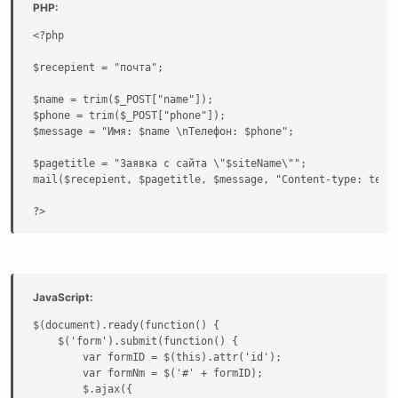
PHP:
<?php

$recepient = "почта";

$name = trim($_POST["name"]);

$phone = trim($_POST["phone"]);

$message = "Имя: $name \nТелефон: $phone";

$pagetitle = "Заявка с сайта \"$siteName\"";

mail($recepient, $pagetitle, $message, "Content-type: text/
?>
JavaScript:
$(document).ready(function() {

    $('form').submit(function() {

        var formID = $(this).attr('id');

        var formNm = $('#' + formID);

        $.ajax({
