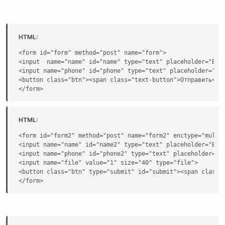
HTML:
<form id="form" method="post" name="form">

<input  name="name" id="name" type="text" placeholder="Ваше
<input name="phone" id="phone" type="text" placeholder="Тел
<button class="btn"><span class="text-button">Отправить</sp
</form>
HTML:
<form id="form2" method="post" name="form2" enctype="multip
<input name="name" id="name2" type="text" placeholder="Ваше
<input name="phone" id="phone2" type="text" placeholder="Те
<input name="file" value="1" size="40" type="file">

<button class="btn" type="submit" id="submit"><span class="
</form>