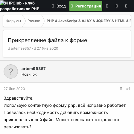
Вход
Регистрация
Форумы
Разное
PHP & JavaScript & AJAX & JQUERY & HTML & F
Прикрепление файла к форме
А
Д
artem99357
27 Янв 2020
в
а
т
т
о
а
artem99357
р
н
Новичок
т
а
е
ч
м
а
27 Янв 2020
#1
ы
л
а
Здравствуйте.
Использую контактную форму php, всё исправно работает.
Появилась необходимость добавить возможность
прикреплять к ней файл. Может подскажет кто, как это
реализовать?