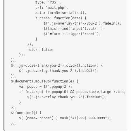
            type: 'POST',

            url: 'mail.php',

            data: formNm.serialize(),

            success: function(data) {

                $('.js-overlay-thank-you-2').fadeIn();

                $(this).find('input').val('');

                $('#form').trigger('reset');

            }

        });

        return false;

    });

});

$('.js-close-thank-you-2').click(function() {

    $('.js-overlay-thank-you-2').fadeOut();

});

$(document).mouseup(function(e) {

    var popup = $('.popup-2');

    if (e.target != popup[0] && popup.has(e.target).length 
        $('.js-overlay-thank-you-2').fadeOut();

    }

});

$(function($) {

    $('[name="phone"]').mask("+7(999) 999-9999");

});