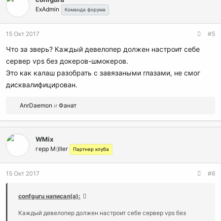
ExAdmin
Команда форума
15 Окт 2017
#5
Что за зверь? Каждый девелопер должен настроит себе
сервер vps без докеров-шмокеров.
Это как калаш разобрать с завязаными глазами, не смог
дисквалифицирован.
Р
AnrDaemon
и
Фанат
е
а
к
WMix
ц
герр M:)ller
и
Партнер клуба
и
:
15 Окт 2017
#6
confguru написал(а):
Каждый девелопер должен настроит себе сервер vps без