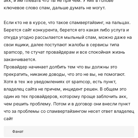
акк, и им плевать что ты не при чем. У них в голове
ключевое слово спам, дальше думать не могут.
Если кто не в курсе, что такое спамвертайзинг, на пальцах.
Берется сайт конкурента, берется его какая либо услуга и
откуда угодно рассылается мыльный спам, можно даже на
свои ящики, далее поступают жалобы в сервисы типа
spamcop, те стучат провайдерам и все спокойная жизнь
заканчивается.
Провайдер начинает долбить тем что вы должны это
прекратить, никакие доводы, что это не вы, не помогают.
Хотя в тех же уведомлениях от spamcop, есть пункт,
владелец сайта не причем, инцидент решен. В общем это
один из тех провайдеров, которому проще заблочить акк,
чем решить проблему. Потом и в договор они внесли пункт
что за проблемы со спамвертайзингом несет ответ владелец
сайт
Р
Фанат
е