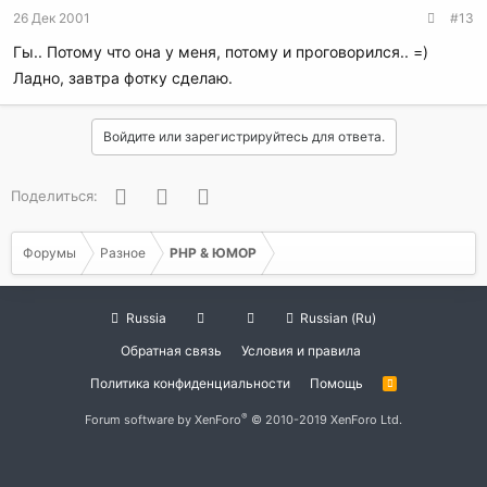
26 Дек 2001
#13
Гы.. Потому что она у меня, потому и проговорился.. =)
Ладно, завтра фотку сделаю.
Войдите или зарегистрируйтесь для ответа.
Facebook
Twitter
WhatsApp
Поделиться:
Форумы
Разное
PHP & ЮМОР
Russia
Russian (Ru)
Обратная связь
Условия и правила
Политика конфиденциальности
Помощь
R
S
S
®
Forum software by XenForo
© 2010-2019 XenForo Ltd.