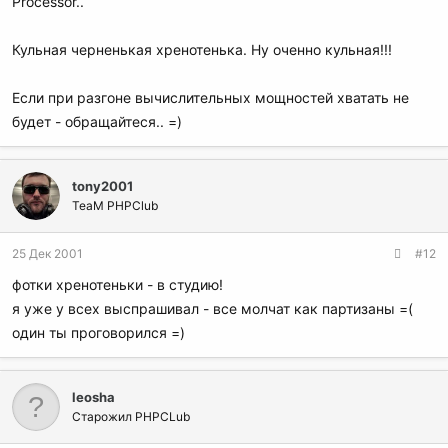
Processor..
Кульная черненькая хренотенька. Ну оченно кульная!!!
Если при разгоне вычислительных мощностей хватать не
будет - обращайтеся.. =)
tony2001
TeaM PHPClub
25 Дек 2001
#12
фотки хренотеньки - в студию!
я уже у всех выспрашивал - все молчат как партизаны =(
один ты проговорился =)
leosha
Старожил PHPCLub