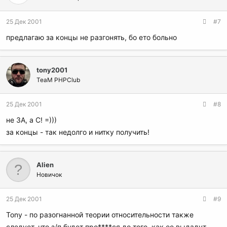
25 Дек 2001
#7
предлагаю за концы не разгонять, бо ето больно
tony2001
TeaM PHPClub
25 Дек 2001
#8
не ЗА, а С! =)))
за концы - так недолго и нитку получить!
Alien
Новичок
25 Дек 2001
#9
Tony - по разогнанной теории относительности также
следует, что з/п будет про****ся до того, как ее выдадут.