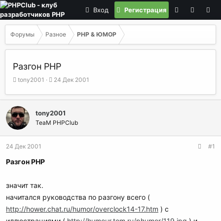
Вход
Регистрация
Форумы
Разное
PHP & ЮМОР
Разгон РНР
А
Д
tony2001
24 Дек 2001
в
а
т
т
о
а
tony2001
р
н
TeaM PHPClub
т
а
е
ч
м
а
24 Дек 2001
#1
ы
л
а
Разгон РНР
значит так.
начитался руководства по разгону всего (
http://hower.chat.ru/humor/overclock14-17.htm
) с
иллюстрациями (
http://humour.tom.ru/phumor/119.jpg
) и