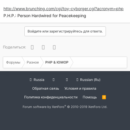
http://www.brunching.com/cgi/toy-cyborger.cgi?acronym=php
P.H.P.: Person Hardwired for Peacekeeping
Войдите или зарегистрируйтесь для ответа.
Facebook
Twitter
WhatsApp
Поделиться:
Форумы
Разное
PHP & ЮМОР
Russia
Russian (Ru)
Обратная связь
Условия и правила
Политика конфиденциальности
Помощь
R
S
S
®
Forum software by XenForo
© 2010-2019 XenForo Ltd.