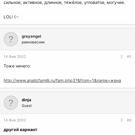
сильное, активное, длинное, тяжёлое, угловатое, могучее.
LOL! (-:
grayangel
равновесник
14 Фев 2002
#5
Тоже ничего:
http://www.analizfamilii.ru/fam.php3?&from=1&name=жена
dinja
Guest
14 Фев 2002
#6
другой вариант