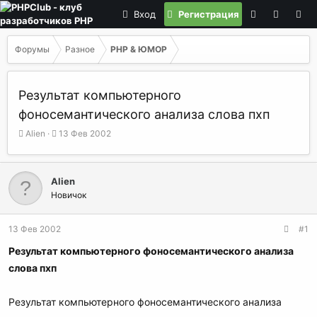
Вход
Регистрация
Форумы
Разное
PHP & ЮМОР
Результат компьютерного
фоносемантического анализа слова пхп
А
Д
Alien
13 Фев 2002
в
а
т
т
о
а
Alien
р
н
Новичок
т
а
е
ч
м
а
13 Фев 2002
#1
ы
л
а
Результат компьютерного фоносемантического анализа
слова пхп
Результат компьютерного фоносемантического анализа