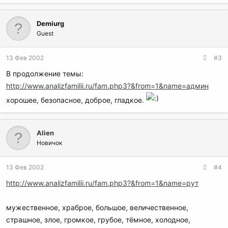
Demiurg
Guest
13 Фев 2002
#3
В продолжение темы:
http://www.analizfamilii.ru/fam.php3?&from=1&name=админ
хорошее, безопасное, доброе, гладкое.
Alien
Новичок
13 Фев 2002
#4
http://www.analizfamilii.ru/fam.php3?&from=1&name=рут
мужественное, храброе, большое, величественное,
страшное, злое, громкое, грубое, тёмное, холодное,