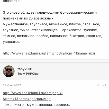
слова пхп
Это слово обладает следующими фоносемантическими
признаками из 25 возможных:
мужественное, трусливое, низменное, плохое, страшное,
грустное, тихое, отталкивающее, шероховатое, тусклое,
тёмное, печальное, слабое, пассивное, быстрое, короткое,
угловатое.
http://www.analizfamilii.ru/fam.php3?&from=1&name=пхп
tony2001
TeaM PHPClub
13 Фев 2002
#2
http://www.analizfamilii.ru/fam.php3?
&from=1&name=программер
тоже ничего - мужественное, короткое.