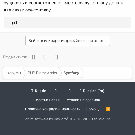
сущность и соответственно вместо many-to-many делать
две связи one-to-many
Р
pr1
е
а
к
Войдите или зарегистрируйтесь для ответа.
ц
и
и
Facebook
Twitter
WhatsApp
Поделиться:
:
Форумы
PHP Frameworks
Symfony
Russia
Russian (Ru)
Обратная связь
Условия и правила
Политика конфиденциальности
Помощь
R
S
S
®
Forum software by XenForo
© 2010-2019 XenForo Ltd.