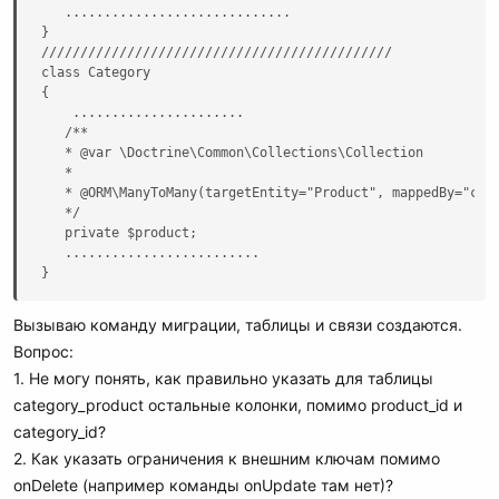
   .............................

}

/////////////////////////////////////////////

class Category

{

    ......................

   /**

   * @var \Doctrine\Common\Collections\Collection

   *

   * @ORM\ManyToMany(targetEntity="Product", mappedBy="cate
   */

   private $product;

   .........................

}
Вызываю команду миграции, таблицы и связи создаются.
Вопрос:
1. Не могу понять, как правильно указать для таблицы
category_product остальные колонки, помимо product_id и
category_id?
2. Как указать ограничения к внешним ключам помимо
onDelete (например команды onUpdate там нет)?