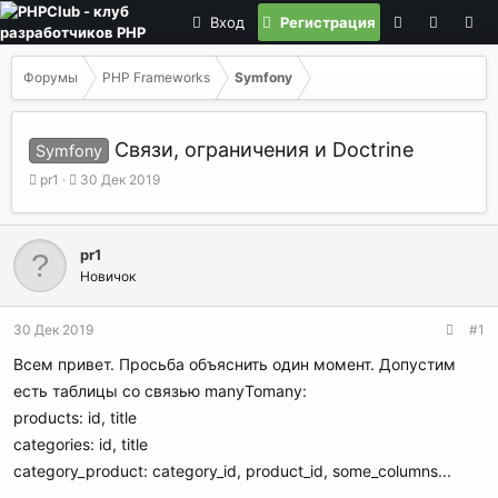
Вход
Регистрация
Форумы
PHP Frameworks
Symfony
Связи, ограничения и Doctrine
Symfony
А
Д
pr1
30 Дек 2019
в
а
т
т
о
а
pr1
р
н
Новичок
т
а
е
ч
м
а
30 Дек 2019
#1
ы
л
а
Всем привет. Просьба объяснить один момент. Допустим
есть таблицы со связью manyTomany:
products: id, title
categories: id, title
category_product: category_id, product_id, some_columns...