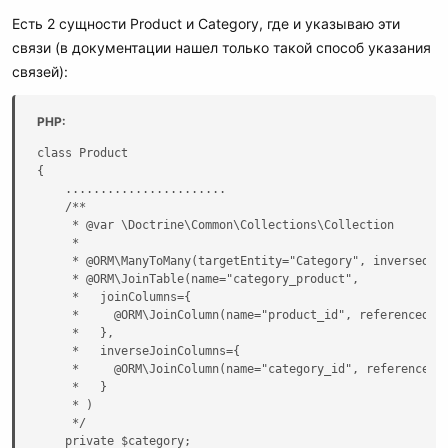
Есть 2 сущности Product и Category, где и указываю эти
связи (в документации нашел только такой способ указания
связей):
PHP:
class Product

{

    .......................

    /**

     * @var \Doctrine\Common\Collections\Collection

     *

     * @ORM\ManyToMany(targetEntity="Category", inversedBy=
     * @ORM\JoinTable(name="category_product",

     *   joinColumns={

     *     @ORM\JoinColumn(name="product_id", referencedCol
     *   },

     *   inverseJoinColumns={

     *     @ORM\JoinColumn(name="category_id", referencedCo
     *   }

     * )

     */

    private $category;
