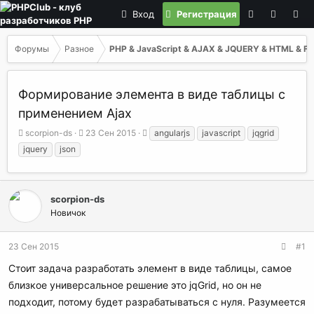
Вход
Регистрация
Форумы
Разное
PHP & JavaScript & AJAX & JQUERY & HTML & F
Формирование элемента в виде таблицы с
применением Ajax
А
Д
Т
scorpion-ds
23 Сен 2015
angularjs
javascript
jqgrid
в
а
е
jquery
json
т
т
г
о
а
и
р
н
т
а
scorpion-ds
е
ч
Новичок
м
а
ы
л
а
23 Сен 2015
#1
Стоит задача разработать элемент в виде таблицы, самое
близкое универсальное решение это jqGrid, но он не
подходит, потому будет разрабатываться с нуля. Разумеется