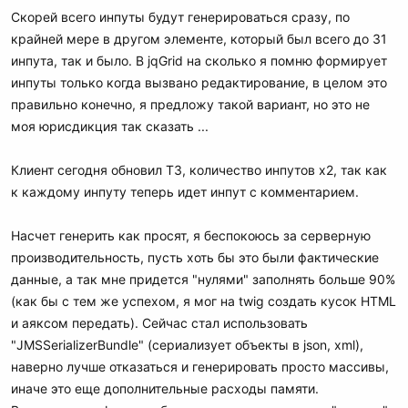
Скорей всего инпуты будут генерироваться сразу, по
крайней мере в другом элементе, который был всего до 31
инпута, так и было. В jqGrid на сколько я помню формирует
инпуты только когда вызвано редактирование, в целом это
правильно конечно, я предложу такой вариант, но это не
моя юрисдикция так сказать ...
Клиент сегодня обновил ТЗ, количество инпутов x2, так как
к каждому инпуту теперь идет инпут с комментарием.
Насчет генерить как просят, я беспокоюсь за серверную
производительность, пусть хоть бы это были фактические
данные, а так мне придется "нулями" заполнять больше 90%
(как бы с тем же успехом, я мог на twig создать кусок HTML
и аяксом передать). Сейчас стал использовать
"JMSSerializerBundle" (сериализует объекты в json, xml),
наверно лучше отказаться и генерировать просто массивы,
иначе это еще дополнительные расходы памяти.