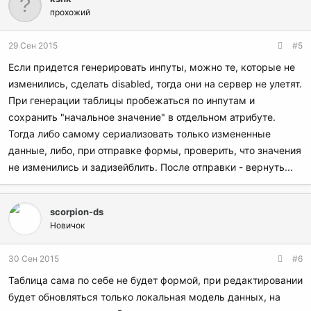
и
прохожий
и
:
29 Сен 2015
#5
Если придется генерировать инпуты, можно те, которые не
изменились, сделать disabled, тогда они на сервер не улетят.
При генерации таблицы пробежаться по инпутам и
сохранить "начальное значение" в отдельном атрибуте.
Тогда либо самому сериализовать только измененные
данные, либо, при отправке формы, проверить, что значения
не изменились и задизейблить. После отправки - вернуть...
scorpion-ds
Новичок
30 Сен 2015
#6
Таблица сама по себе не будет формой, при редактировании
будет обновляться только локальная модель данных, на