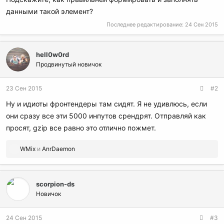
данными такой элемент?
Последнее редактирование:
24 Сен 2015
hell0w0rd
Продвинутый новичок
23 Сен 2015
#2
Ну и идиоты фронтендеры там сидят. Я не удивлюсь, если
они сразу все эти 5000 инпутов срендрят. Отправляй как
просят, gzip все равно это отлично пожмет.
Р
WMix
и
AnrDaemon
е
а
к
scorpion-ds
ц
и
Новичок
и
:
24 Сен 2015
#3