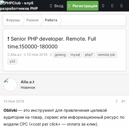
Вход
Регистрация
Форумы
Разное
Работа
❗ Senior PHP developer. Remote. Full
time.150000-180000
А
Д
Т
Alla.a.t
13 Ноя 2019
golang
mysql
php7
remote job
в
а
е
yii2
т
т
г
о
а
и
р
н
т
а
Alla.a.t
е
ч
Новичок
м
а
ы
л
а
13 Ноя 2019
#1
Oblivki
— это инструмент для привлечения целевой
аудитории на товар, сервис или информационный ресурс по
модели CPC («cost per click» — оплата за клик).