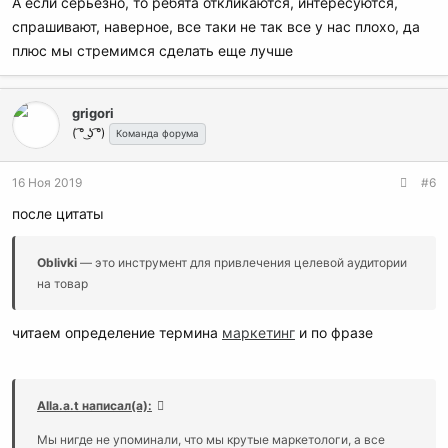
А если серьезно, то ребята откликаются, интересуются,
спрашивают, наверное, все таки не так все у нас плохо, да
плюс мы стремимся сделать еще лучше
grigori
( ͡° ͜ʖ ͡°)
Команда форума
16 Ноя 2019
#6
после цитаты
Oblivki
— это инструмент для привлечения целевой аудитории
на товар
читаем определение термина
маркетинг
и по фразе
Alla.a.t написал(а):
Мы нигде не упоминали, что мы крутые маркетологи, а все