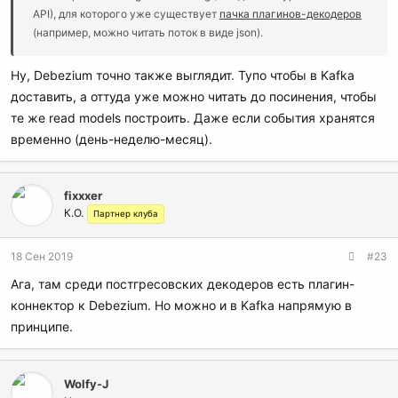
API), для которого уже существует
пачка плагинов-декодеров
(например, можно читать поток в виде json).
Ну, Debezium точно также выглядит. Тупо чтобы в Kafka
доставить, а оттуда уже можно читать до посинения, чтобы
те же read models построить. Даже если события хранятся
временно (день-неделю-месяц).
fixxxer
К.О.
Партнер клуба
18 Сен 2019
#23
Ага, там среди постгресовских декодеров есть плагин-
коннектор к Debezium. Но можно и в Kafka напрямую в
принципе.
Wolfy-J