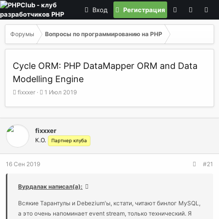
Вход
Регистрация
Форумы
Вопросы по программированию на РНР
Cycle ORM: PHP DataMapper ORM and Data
Modelling Engine
А
Д
fixxxer
1 Июл 2019
в
а
т
т
о
а
р
н
fixxxer
т
а
К.О.
Партнер клуба
е
ч
м
а
ы
л
16 Сен 2019
#21
а
Вурдалак написал(а):
Всякие Тарантулы и Debezium'ы, кстати, читают бинлог MySQL,
а это очень напоминает event stream, только технический. Я