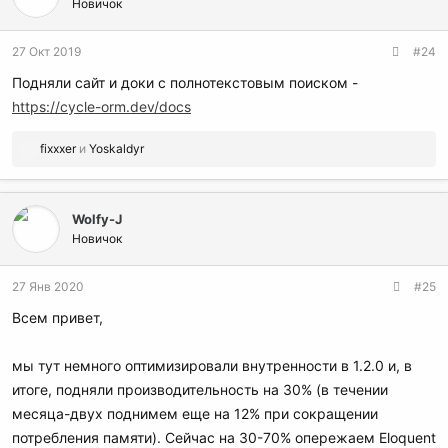
Новичок
27 Окт 2019
#24
Подняли сайт и доки с полнотекстовым поиском -
https://cycle-orm.dev/docs
Р
fixxxer
и
Yoskaldyr
е
а
к
Wolfy-J
ц
и
Новичок
и
:
27 Янв 2020
#25
Всем привет,
мы тут немного оптимизировали внутренности в 1.2.0 и, в
итоге, подняли производительность на 30% (в течении
месяца-двух поднимем еще на 12% при сокращении
потребления памяти). Сейчас на 30-70% опережаем Eloquent