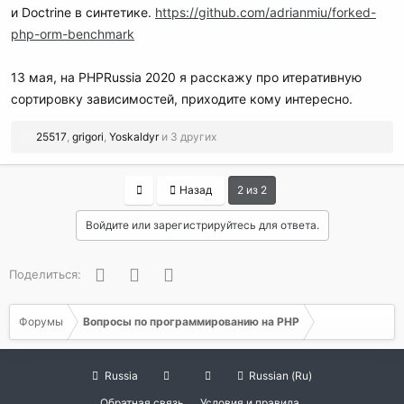
и Doctrine в синтетике.
https://github.com/adrianmiu/forked-
php-orm-benchmark
13 мая, на PHPRussia 2020 я расскажу про итеративную
сортировку зависимостей, приходите кому интересно.
Р
25517
,
grigori
,
Yoskaldyr
и 3 других
е
а
к
First
Назад
2 из 2
ц
и
Войдите или зарегистрируйтесь для ответа.
и
:
Facebook
Twitter
WhatsApp
Поделиться:
Форумы
Вопросы по программированию на РНР
Russia
Russian (Ru)
Обратная связь
Условия и правила