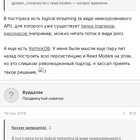
думаю, сложности с read models — вопрос времени.
В постгресе есть logical streaming (в виде низкоуровневого
API), для которого уже существует
пачка плагинов-
декодеров
(например, можно читать поток в виде json).
А еще есть
RethinkDB
. У меня были мысли еще пару лет
назад построить всю персистенцию и Read Models на этом,
но это слишком революционный подход, я зассал принять
такое решение.
Вурдалак
Продвинутый новичок
16 Сен 2019
#22
fixxxer написал(а):
В постгресе есть logical streaming (в виде низкоуровневого