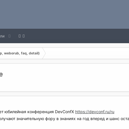
ели
, weborub, faq, detail)
е
ет юбилейная конференция DevConfX
https://devconf.ru/ru
 получают значительную фору в знаниях на год вперед и шанс 