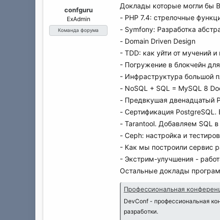
а
Доклады которые могли бы В
confguru
- PHP 7.4: стрелочные функц
ExAdmin
- Symfony: Разработка абстр
Команда форума
- Domain Driven Design
- TDD: как уйти от мучений и 
- Погружение в блокчейн дл
- Инфраструктура большой 
- NoSQL + SQL = MySQL 8 Doc
- Предвкушая двенадцатый 
- Сертификация PostgreSQL.
- Tarantool. Добавляем SQL 
- Ceph: настройка и тестиро
- Как мы построили сервис 
- Экстрим-улучшения - работ
Остальные доклады програ
Профессиональная конференц
DevConf - профессиональная ко
разработки.