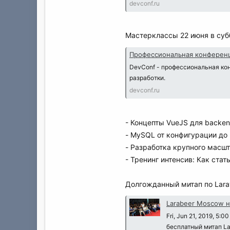
devconf.ru
Мастерклассы 22 июня в суб
Профессиональная конференц
DevConf - профессиональная ко
разработки.
devconf.ru
- Концепты VueJS для backe
- MySQL от конфигурации до 
- Разработка крупного масшт
- Тренинг интенсив: Как ста
Долгожданный митап по Larav
Larabeer Moscow н
Fri, Jun 21, 2019, 5:
бесплатный митап La