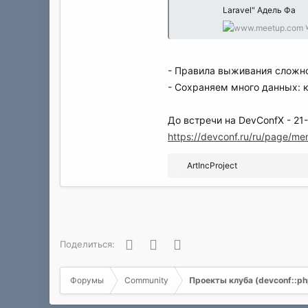
Laravel" Адель Фа
- Правила выживания сложно
- Сохраняем много данных: 
До встречи на DevConfX - 21
https://devconf.ru/ru/page/m
Р
ArtIncProject
е
а
к
ц
и
и
Facebook
Twitter
WhatsApp
Поделиться:
:
Форумы
Community
Проекты клуба (devconf::php