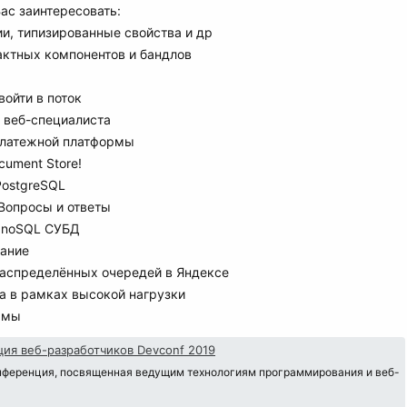
ас заинтересовать:
ии, типизированные свойства и др
актных компонентов и бандлов
войти в поток
я веб-специалиста
платежной платформы
ument Store!
PostgreSQL
 Вопросы и ответы
в noSQL СУБД
вание
распределённых очередей в Яндексе
а в рамках высокой нагрузки
ммы
ия веб-разработчиков Devconf 2019
нференция, посвященная ведущим технологиям программирования и веб-