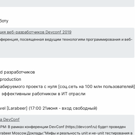
боту
ия веб-разработчиков Devconf 2019
нференция, посвященная ведущим технологиям программирования и веб-
nd разработчиков
production
абируемого проекта с нуля [соц.сеть на 100 млн пользователей]
ть эффективным работником в ИТ отрасли
el [Larabeer] (17:00 21июня - вход свободный)
а DevConf
00 PM: В рамках конференции DevConf (https://devconf.ru) будет проведен
rabeer Moscow.Доклады:"Мифы и реальность unit и не-unit тестирования в