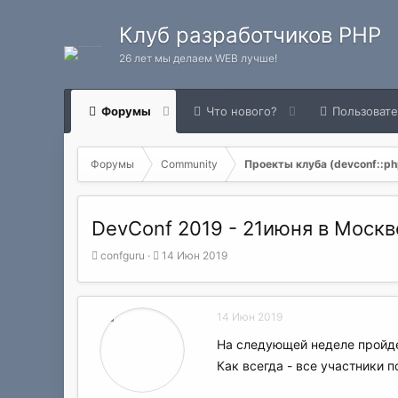
Клуб разработчиков PHP
26 лет мы делаем WEB лучше!
Форумы
Что нового?
Пользоват
Форумы
Community
Проекты клуба (devconf::php
DevConf 2019 - 21июня в Москв
А
Д
confguru
14 Июн 2019
в
а
т
т
о
а
14 Июн 2019
р
н
т
а
На следующей неделе пройд
е
ч
Как всегда - все участники
м
а
ы
л