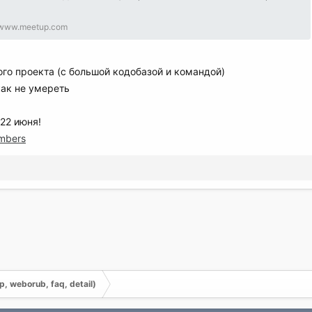
www.meetup.com
го проекта (с большой кодобазой и командой)
как не умереть
-22 июня!
embers
, weborub, faq, detail)