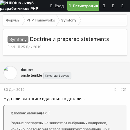
Вход
Регистрация
Форумы
PHP Frameworks
Symfony
Doctrine и prepared statements
Symfony
А
Д
pr1
25 Дек 2019
в
а
т
т
о
а
р
н
Фанат
т
а
oncle terrible
Команда форума
е
ч
м
а
ы
л
30 Дек 2019
#21
а
Ну, если вы хотите вдаваться в детали...
флоппик написал(а):
Родные препареды не зависят от выбранных кодировок,
конечно, поэтому они всегда экранируют правильно. Ну и