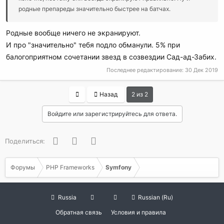
родные препареды значительно быстрее на батчах.
Родные вообще ничего не экранируют.
И про "значительно" тебя подло обманули. 5% при
балогоприятном сочетании звезд в созвездии Сад-ад-Забих.
Последнее редактирование:
30 Дек 2019
First
Назад
2 из 2
Войдите или зарегистрируйтесь для ответа.
Facebook
Twitter
WhatsApp
Поделиться:
Форумы
PHP Frameworks
Symfony
Russia
Russian (Ru)
Обратная связь
Условия и правила