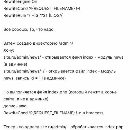
RewriteEngine On
RewriteCond %{REQUEST_FILENAME} !-f
RewriteRule ^(.+)$ /?$1 [L,QSA]
Все хорошо. То, что надо.
Затем создаю директорию /admin/
Хочу:
site.ru/admin/news/ - открывается файл index - модуль news
(в админке)
site.ru/admin/news/1/ - открывается файл index - модуль
news, запись id = 1 (в админке)
Но выполняется файл index.php (который лежит в корне
сайта, а не в админке)
дописываю
RewriteCond %{REQUEST_FILENAME} !-d в htaccess
Теперь по адресу site.ru/admin/ - обрабатывается index.php