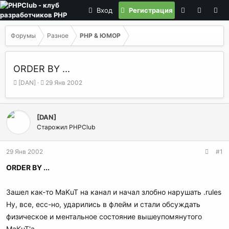
Вход
Регистрация
Форумы
Разное
PHP & ЮМОР
ORDER BY ...
А
Д
[DAN]
29 Янв 2002
в
а
т
т
о
а
[DAN]
р
н
Старожил PHPClub
т
а
е
ч
м
а
29 Янв 2002
#1
ы
л
а
ORDER BY ...
Зашел как-то MaKuT на канал и начал злобно нарушать .rules
Ну, все, есс-но, ударились в флейм и стали обсуждать
физическое и ментальное состояние вышеупомянутого
MaKuT'a.