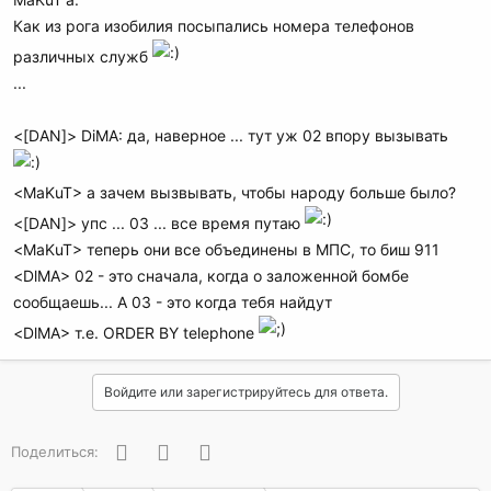
Как из рога изобилия посыпались номера телефонов
различных служб
...
<[DAN]> DiMA: да, наверное ... тут уж 02 впору вызывать
<MaKuT> а зачем вызвывать, чтобы народу больше было?
<[DAN]> упс ... 03 ... все время путаю
<MaKuT> теперь они все объединены в МПС, то биш 911
<DlMA> 02 - это сначала, когда о заложенной бомбе
сообщаешь... А 03 - это когда тебя найдут
<DlMA> т.е. ORDER BY telephone
Войдите или зарегистрируйтесь для ответа.
Facebook
Twitter
WhatsApp
Поделиться: