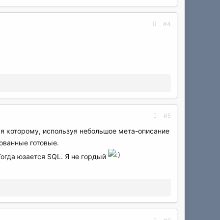
#4
#5
аря которому, используя небольшое мета-описание
ованные готовые.
Тогда юзается SQL. Я не гордый