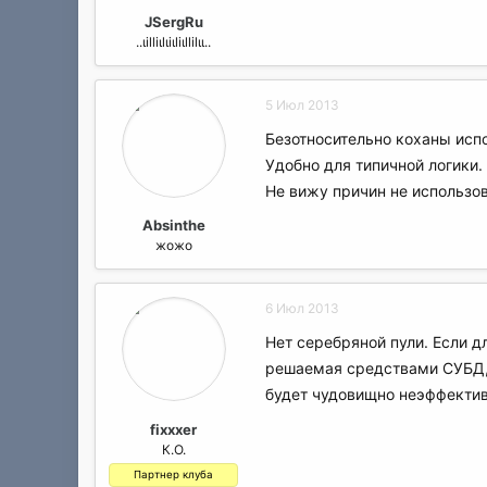
а
JSergRu
..ιilliιlιiιliιllilιι..
5 Июл 2013
Безотносительно коханы исп
Удобно для типичной логики.
Не вижу причин не использов
Absinthe
жожо
6 Июл 2013
Нет серебряной пули. Если д
решаемая средствами СУБД,
будет чудовищно неэффекти
fixxxer
К.О.
Партнер клуба