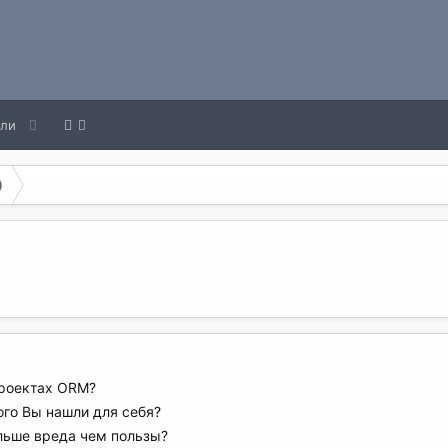
ели
)
проектах ORM?
ого Вы нашли для себя?
ольше вреда чем пользы?