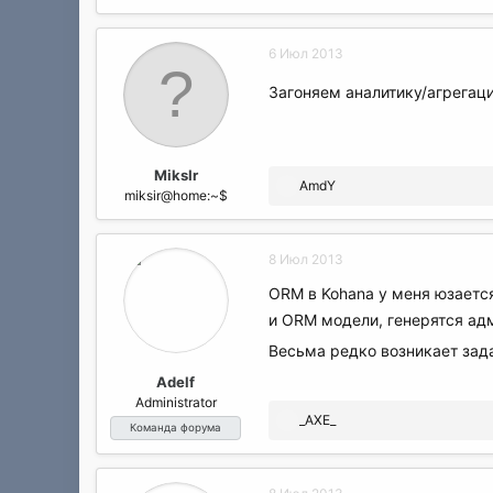
6 Июл 2013
Загоняем аналитику/агрега
MiksIr
Р
AmdY
miksir@home:~$
е
а
к
8 Июл 2013
ц
и
ORM в Kohana у меня юзается
и
и ORM модели, генерятся ад
:
Весьма редко возникает зад
Adelf
Administrator
Р
_AXE_
Команда форума
е
а
к