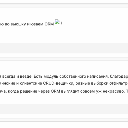
цию во вьюшку и юзаем ORM
 всегда и везде. Есть модуль собственного написания, благод
минские и клиентские CRUD-вещички, разные выборки отфильтр
ача, когда решение через ORM выглядит совсем уж некрасиво. 