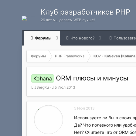
Клуб разработчиков PHP
26 лет мы делаем WEB лучше!
Форумы
Что нового?
Пользоват
Форумы
PHP Frameworks
KO7 - KoSeven (Kohana
ORM плюсы и минусы
Kohana
А
Д
JSergRu
5 Июл 2013
в
а
т
т
о
а
5 Июл 2013
р
н
т
а
Используете ли Вы в своих 
е
ч
Да? Что полезного или удобн
м
а
ы
л
Нет? Считаете что от ORM б