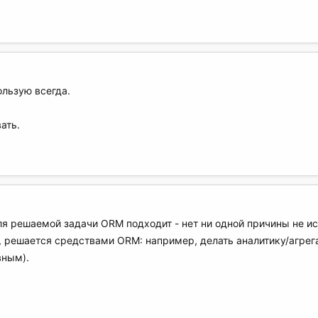
ользую всегда.
ать.
ля решаемой задачи ORM подходит - нет ни одной причины не ис
 решается средствами ORM: например, делать аналитику/агре
вным).