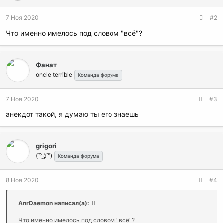
7 Ноя 2020
#2
Что именно имелось под словом "всё"?
Фанат
oncle terrible
Команда форума
7 Ноя 2020
#3
анекдот такой, я думаю ты его знаешь
grigori
( ͡° ͜ʖ ͡°)
Команда форума
8 Ноя 2020
#4
AnrDaemon написал(а):
Что именно имелось под словом "всё"?