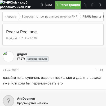
Вход
Регистрация
Форумы
Вопросы по программированию на РНР
PEAR/Smarty, P
Pear и Pecl все
А
Д
grigori
7 Ноя 2020
в
а
т
т
о
а
grigori
р
н
( ͡° ͜ʖ ͡°)
Команда форума
т
а
е
ч
м
а
7 Ноя 2020
#1
ы
л
а
давайте не слоупочить еще лет несколько и удалять раздел
уже, или хотя бы переименовать его
AnrDaemon
Продвинутый новичок