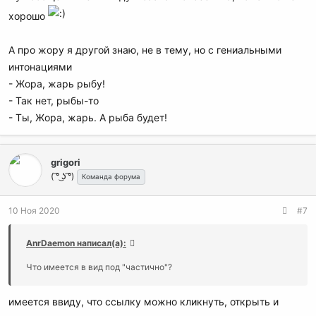
хорошо
А про жору я другой знаю, не в тему, но с гениальными
интонациями
- Жора, жарь рыбу!
- Так нет, рыбы-то
- Ты, Жора, жарь. А рыба будет!
grigori
( ͡° ͜ʖ ͡°)
Команда форума
10 Ноя 2020
#7
AnrDaemon написал(а):
Что имеется в вид под "частично"?
имеется ввиду, что ссылку можно кликнуть, открыть и