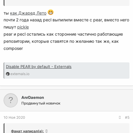
ты
как Джаред Лето
почти 2 года назад pecl выпилили вместе с pear, вместо него
пишут
pickle
pear и pecl остались как сторонние частично работающие
репозитории, которые ставятся по желанию так же, как
composer
Disable PEAR by default - Externals
externals.io
AnrDaemon
Продвинутый новичок
10 Ноя 2020
#5
Фанат написал(а):