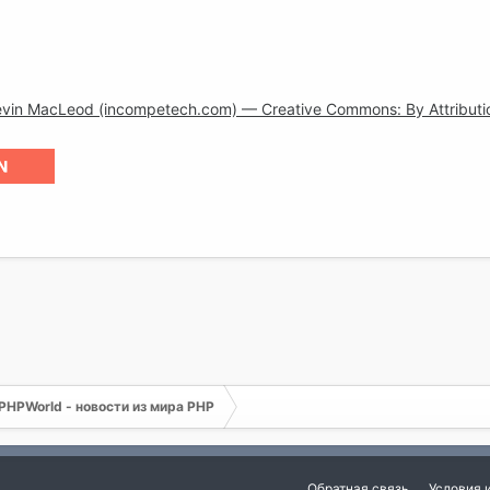
evin MacLeod (incompetech.com) — Creative Commons: By Attributi
PHPWorld - новости из мира PHP
Обратная связь
Условия 