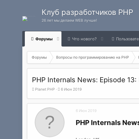
Клуб разработчиков PHP
26 лет мы делаем WEB лучше!
Форумы
Что нового?
Пользоват
Форумы
Вопросы по программированию на РНР
PHP Internals News: Episode 13
А
Д
Planet PHP
6 Июн 2019
в
а
т
т
о
а
6 Июн 2019
р
н
т
а
PHP Internals New
е
ч
м
а
ы
л