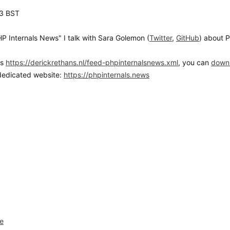
13 BST
PHP Internals News" I talk with Sara Golemon (
Twitter
,
GitHub
) about 
is
https://derickrethans.nl/feed-phpinternalsnews.xml
, you can
down
 dedicated website:
https://phpinternals.news
e