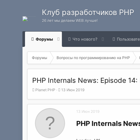
Клуб разработчиков PHP
26 лет мы делаем WEB лучше!
Форумы
Что нового?
Пользоват
Форумы
Вопросы по программированию на РНР
PHP Internals News: Episode 14:
А
Д
Planet PHP
13 Июн 2019
в
а
т
т
о
а
13 Июн 2019
р
н
т
а
PHP Internals New
е
ч
м
а
ы
л