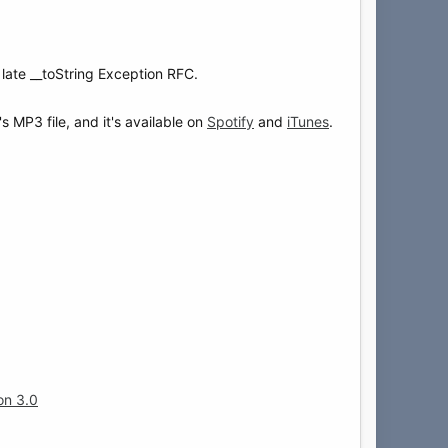
 late __toString Exception RFC.
s MP3 file, and it's available on
Spotify
and
iTunes
.
on 3.0