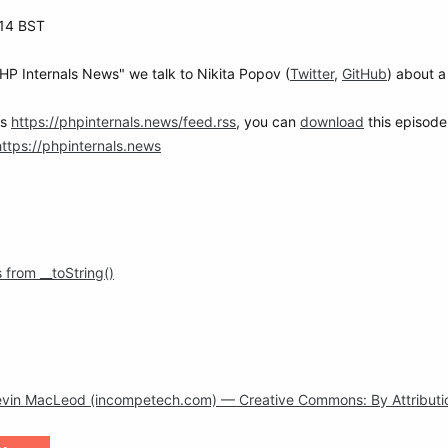
:14 BST
PHP Internals News" we talk to Nikita Popov (
Twitter
,
GitHub
) about a
is
https://phpinternals.news/feed.rss
, you can
download
this episode'
https://phpinternals.news
 from __toString()
evin MacLeod (incompetech.com) — Creative Commons: By Attributi