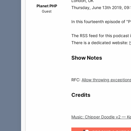
а
London, UK
Planet PHP
Thursday, June 13th 2019, 09
Guest
In this fourteenth episode of "
The RSS feed for this podcast 
There is a dedicated website:
Show Notes
RFC:
Allow throwing exceptions
Credits
Music: Chipper Doodle v2 — K