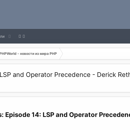
ели
PHPWorld - новости из мира PHP
 LSP and Operator Precedence - Derick Ret
s: Episode 14: LSP and Operator Preceden