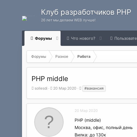
Клуб разработчиков PHP
26 лет мы делаем WEB лучше!
Форумы
Что нового?
Пользоват
Форумы
Разное
Работа
PHP middle
А
Д
Т
sollesdi
20 Мар 2020
#вакансия
в
а
е
т
т
г
о
а
и
р
н
20 Мар 2020
т
а
PHP (middle)
е
ч
м
а
Москва, офис, полный день
ы
л
Вилка: до 130к