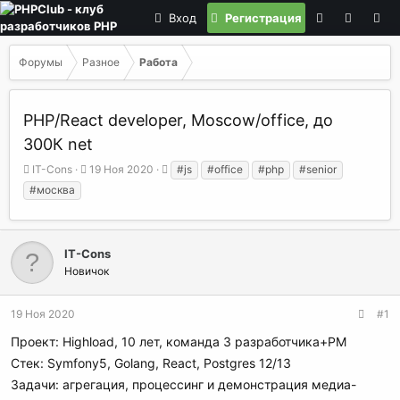
Вход
Регистрация
Форумы
Разное
Работа
PHP/React developer, Moscow/office, до
300К net
А
Д
Т
IT-Cons
19 Ноя 2020
#js
#office
#php
#senior
в
а
е
#москва
т
т
г
о
а
и
р
н
т
а
IT-Cons
е
ч
Новичок
м
а
ы
л
а
19 Ноя 2020
#1
Проект: Highload, 10 лет, команда 3 разработчика+РМ
Стек: Symfony5, Golang, React, Postgres 12/13
Задачи: агрегация, процессинг и демонстрация медиа-