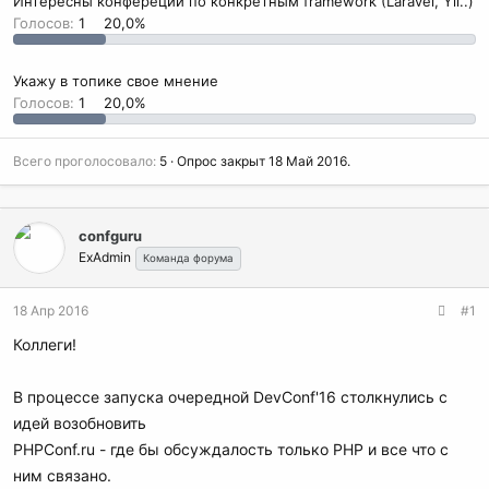
Интересны конфереции по конкретным framework (Laravel, Yii..)
Голосов:
1
20,0%
Укажу в топике свое мнение
Голосов:
1
20,0%
Всего проголосовало
5
Опрос закрыт
18 Май 2016
.
confguru
ExAdmin
Команда форума
18 Апр 2016
#1
Коллеги!
В процессе запуска очередной DevConf'16 столкнулись с
идей возобновить
PHPConf.ru - где бы обсуждалость только PHP и все что с
ним связано.