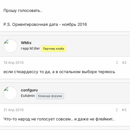
Прошу голосовать..
P.S. Ориентировочная дата - ноябрь 2016
WMix
герр M:)ller
Партнер клуба
18 Апр 2016
#2
если стюардессу то да, а в остальном выборе теряюсь
confguru
ExAdmin
Команда форума
21 Апр 2016
#3
Что-то народ не голосует совсем.. и даже не флеймит..