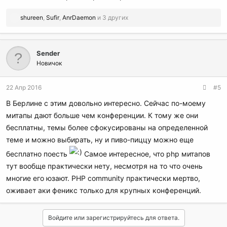
Р
shureen
,
Sufir
,
AnrDaemon
и 3 других
е
а
к
Sender
ц
и
Новичок
и
:
22 Апр 2016
#5
В Берлине с этим довольно интересно. Сейчас по-моему
митапы дают больше чем конференции. К тому же они
бесплатны, темы более сфокусированы на определенной
теме и можно выбирать, ну и пиво-пиццу можно еще
бесплатно поесть
Самое интересное, что php митапов
тут вообще практически нету, несмотря на то что очень
многие его юзают. PHP community практически мертво,
оживает аки феникс только для крупных конференций.
Войдите или зарегистрируйтесь для ответа.