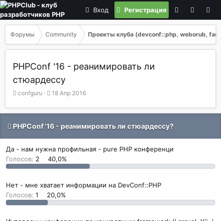
Вход
Регистрация
Форумы
Community
Проекты клуба (devconf::php, weborub, faq, 
PHPConf '16 - реанимировать ли
стюардессу
А
Д
confguru
18 Апр 2016
в
а
т
т
о
а
PHPConf '16 - реанимировать ли стюардессу?
р
н
т
а
е
ч
Да - нам нужна профильная - pure PHP конференци
м
а
Голосов:
2
40,0%
ы
л
а
Нет - мне хватает информации на DevConf::PHP
Голосов:
1
20,0%