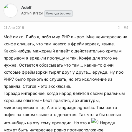
Adelf
Administrator
Команда форума
21 Апр 2016
#4
Моё имхо. Либо я, либо мир PHP вырос. Мне неинтересно на
конфе слушать, что там нового в фреймворках, языке.
Какой-нибудь мажорный апдейт с действительно крутым
прорывом я вряд-ли пропущу и так. Конфа для этого не
нужна. Остается обсасывать что там... какие-то фичи,
которые фреймворки тырят друг у друга... ерунда. Ну про
PHP7 было прикольно слушать, но это исключение из
правила. Стогов - это эксклюзив.
Гораздо интереснее, когда народ делится своим реальным
хорошим опытом - бест практис, архитектуры,
микросервисы и т.д. А это language agnostic. Там часто
пофиг на каком языке это делается. Так что, я бы осенью
что-нибудь на эту тему проводил. Но это я
Народу
может быть интереснее ровно противоположное.