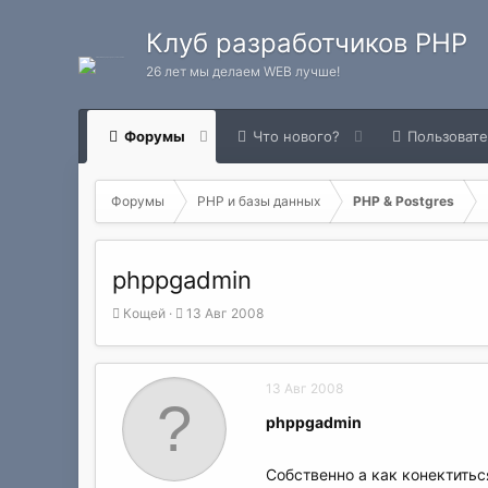
Клуб разработчиков PHP
26 лет мы делаем WEB лучше!
Форумы
Что нового?
Пользоват
Форумы
PHP и базы данных
PHP & Postgres
phppgadmin
А
Д
Кощей
13 Авг 2008
в
а
т
т
о
а
13 Авг 2008
р
н
т
а
phppgadmin
е
ч
м
а
ы
л
Собственно а как конектитьс