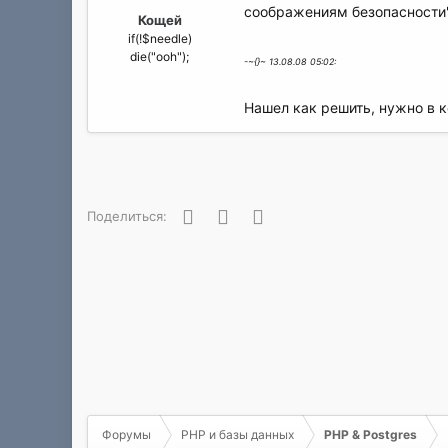
а
соображениям безопасности
Кощей
if(!$needle)
die("ooh");
-~{}~ 13.08.08 05:02:
Нашел как решить, нужно в ко
Facebook
Twitter
WhatsApp
Поделиться:
Форумы
PHP и базы данных
PHP & Postgres