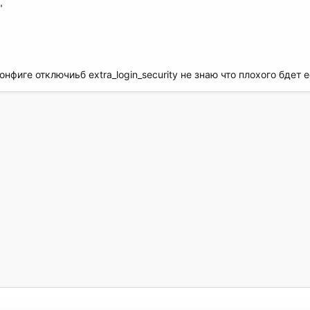
"
нфиге отключиьб extra_login_security не знаю что плохого бдет 