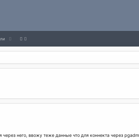
ели
я через него, ввожу теже данные что для коннекта через pgadm