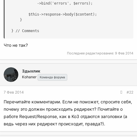
            ->bind('errors', $errors);

        $this->response->body($content);

    }

} // Comments
Что не так?
Последнее редактирование:
9 Фев 2014
Здыхлик
Kohaner
Команда форума
7 Фев 2014
#22
Перечитайте комментарии. Если не поможет, спросите себя,
почему это должен происходить редирект? Почитайте о
работе Request/Response, как в Ko3 отдаются заголовки (а
ведь через них редирект происходит, правда?).