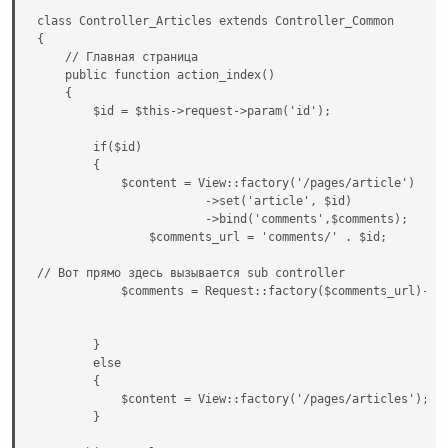
class Controller_Articles extends Controller_Common

{

    // Главная страница

    public function action_index()

    {

        $id = $this->request->param('id');

        if($id)

        {

            $content = View::factory('/pages/article')

                        ->set('article', $id)

                        ->bind('comments',$comments);

                $comments_url = 'comments/' . $id;

// Вот прямо здесь вызывается sub controller

            $comments = Request::factory($comments_url)->ex
        }

        else

        {

            $content = View::factory('/pages/articles');

        }
