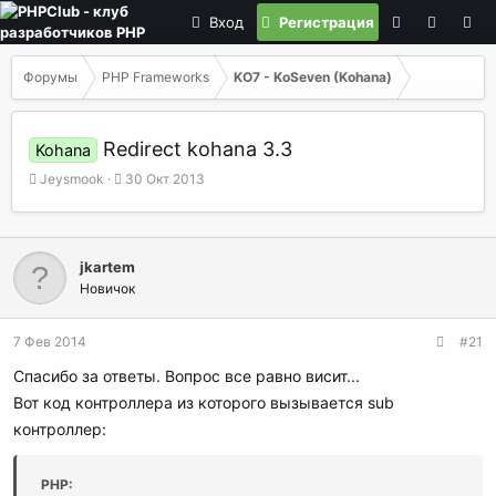
Вход
Регистрация
Форумы
PHP Frameworks
KO7 - KoSeven (Kohana)
Redirect kohana 3.3
Kohana
А
Д
Jeysmook
30 Окт 2013
в
а
т
т
о
а
р
н
jkartem
т
а
Новичок
е
ч
м
а
ы
л
7 Фев 2014
#21
а
Спасибо за ответы. Вопрос все равно висит...
Вот код контроллера из которого вызывается sub
контроллер:
PHP: