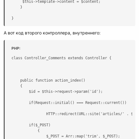
     $this->template->content = $content;

    }

}
А вот код второго контроллера, внутреннего:
PHP:
class Controller_Comments extends Controller {

    public function action_index()

    {

        $id = $this->request->param('id');

        if(Request::initial() === Request::current())

                HTTP::redirect(URL::site('articles/' . $id)
        if($_POST)

            {

                $_POST = Arr::map('trim', $_POST);         