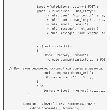
                $post = Validation::factory($_POST);

                $post -> rule('user', 'not_empty')

                     -> rule('user', 'min_length', array(':
                     -> rule('user', 'max_length', array(':
                     -> rule('email', 'email')

                     -> rule('message', 'not_empty')

                     -> rule('message', 'max_length', array
                if($post -> check())

                {

                     Model::factory('Comment')

                     ->create_comment($article_id, $_POST['
// При таком редиректе, основной контроллер вызывается, а в
                    $uri = Request::detect_uri();

                     $this->redirect('/' . $uri);

                }

                else

                    $errors = $post -> errors('validation')
           }

        $content = View::factory('/comments/show')

            ->bind('comments', $comments)
