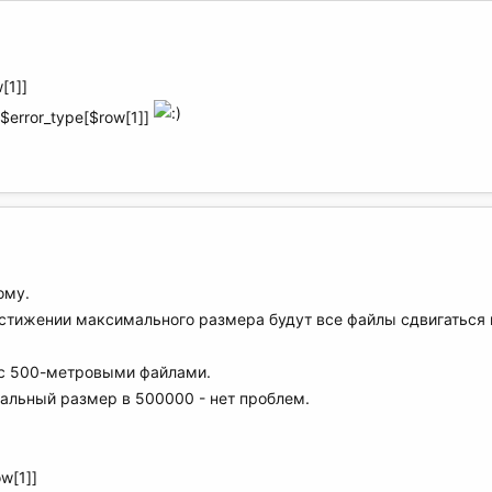
[1]]
$error_type[$row[1]]
ому.
тижении максимального размера будут все файлы сдвигаться на 1
 с 500-метровыми файлами.
мальный размер в 500000 - нет проблем.
w[1]]