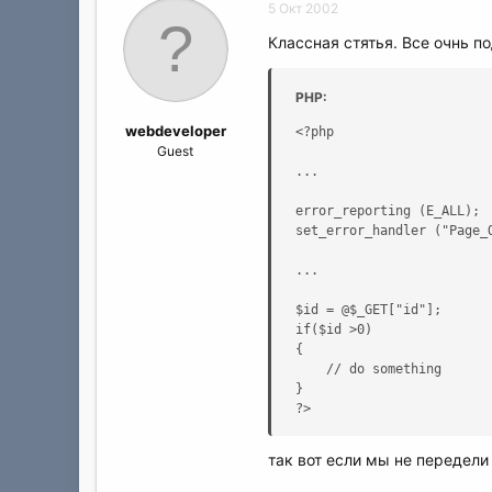
5 Окт 2002
Классная стятья. Все очнь п
PHP:
webdeveloper
<?php

Guest
...

error_reporting (E_ALL);

set_error_handler ("Page_O
...

$id = @$_GET["id"];

if($id >0)

{

	// do something

}

?>
так вот если мы не передели