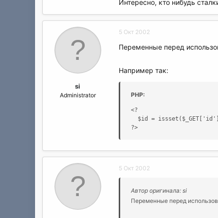
Интересно, кто нибудь стал
5 Окт 2002
Переменные перед использо
Например так:
si
PHP:
Administrator
<?

  $id = issset($_GET['id']
?>
5 Окт 2002
Автор оригинала: si
Переменные перед использов