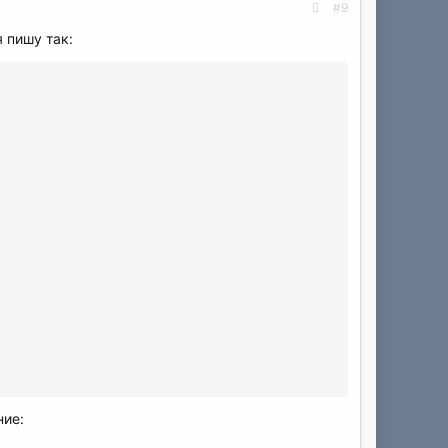
#9
 пишу так:
ние: