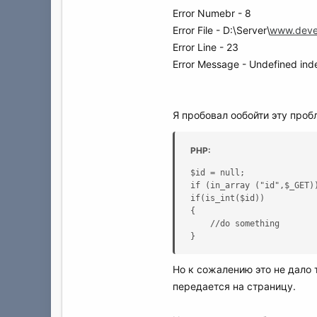
Error Numebr - 8
Error File - D:\Server\
www.devel
Error Line - 23
Error Message - Undefined inde
Я пробовал ообойти эту про
PHP:
$id = null;

if (in_array ("id",$_GET))
if(is_int($id))

{

	//do something

}
Но к сожалению это не дало 
передается на страницу.