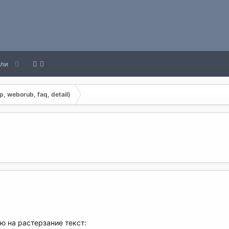
ели
, weborub, faq, detail)
ю на растерзание текст: