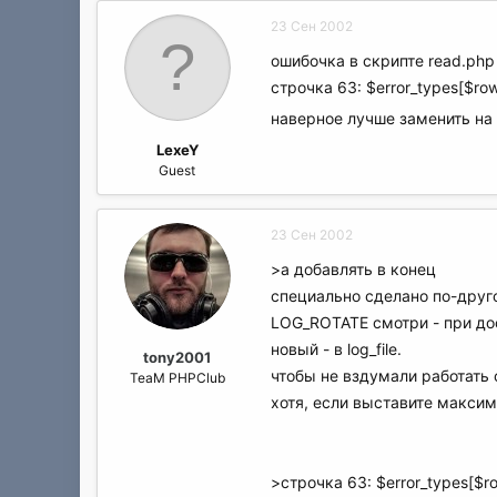
23 Сен 2002
ошибочка в скрипте read.php
строчка 63: $error_types[$row
наверное лучше заменить на 
LexeY
Guest
23 Сен 2002
>а добавлять в конец
специально сделано по-друг
LOG_ROTATE смотри - при дос
новый - в log_file.
tony2001
чтобы не вздумали работать
TeaM PHPClub
хотя, если выставите макси
>строчка 63: $error_types[$ro