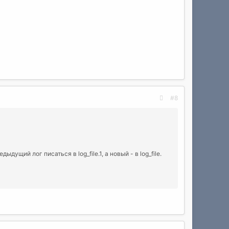
#8
щий лог писаться в log_file.1, а новый - в log_file.