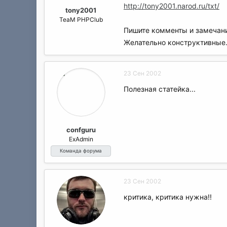
а
http://tony2001.narod.ru/txt/
tony2001
TeaM PHPClub
Пишите комменты и замечан
Желательно конструктивные
23 Сен 2002
Полезная статейка...
confguru
ExAdmin
Команда форума
23 Сен 2002
критика, критика нужна!!