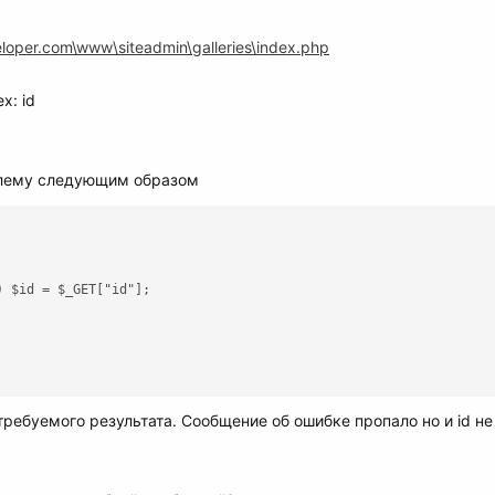
oper.com\www\siteadmin\galleries\index.php
x: id
блему следующим образом
 $id = $_GET["id"];

требуемого результата. Сообщение об ошибке пропало но и id н