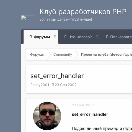
Клуб разработчиков PHP
26 лет мы делаем WEB лучше!
Форумы
Что нового?
Пользоват
Форумы
Community
Проекты клуба (devconf::php
set_error_handler
А
Д
tony2001
23 Сен 2002
в
а
т
т
о
а
23 Сен 2002
р
н
т
а
set_error_handler
е
ч
м
а
ы
л
Подаю личный пример и отда