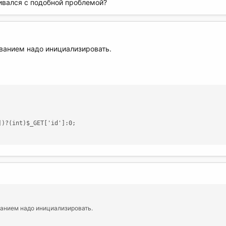
кивался с подобной проблемой?
ванием надо инициализировать.
)?(int)$_GET['id']:0;

анием надо инициализировать.