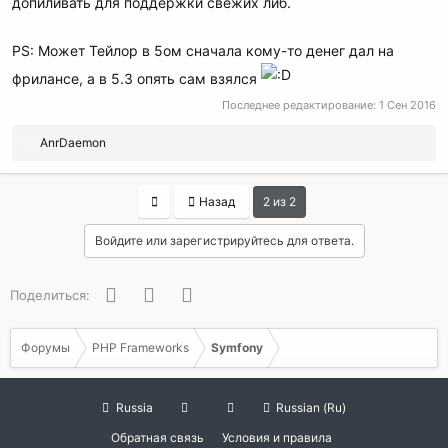
допиливать для поддержки свежих либ.
PS: Может Тейлор в 5ом сначала кому-то денег дал на
фрилансе, а в 5.3 опять сам взялся
Последнее редактирование:
1 Сен 2016
Р
AnrDaemon
е
а
к
First
Назад
2 из 2
ц
и
Войдите или зарегистрируйтесь для ответа.
и
:
Facebook
Twitter
WhatsApp
Поделиться:
Форумы
PHP Frameworks
Symfony
Russia
Russian (Ru)
Обратная связь
Условия и правила