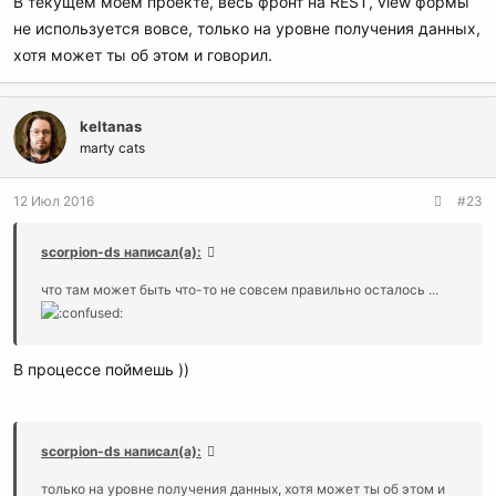
В текущем моем проекте, весь фронт на REST, view формы
не используется вовсе, только на уровне получения данных,
хотя может ты об этом и говорил.
keltanas
marty cats
12 Июл 2016
#23
scorpion-ds написал(а):
что там может быть что-то не совсем правильно осталось ...
В процессе поймешь ))
scorpion-ds написал(а):
только на уровне получения данных, хотя может ты об этом и