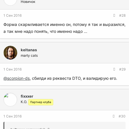
Новичок
1 Сен 2016
#28
Форма скармливается именно он, потому я так и выразился,
а так мне надо понять, что именно надо ...
keltanas
marty cats
1 Сен 2016
#29
@scorpion-ds
, сбилди из реквеста DTO, и валидирую его.
fixxxer
К.О.
Партнер клуба
1 Сен 2016
#30