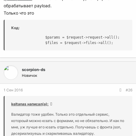
обрабатывает payload.
Только что это
Код:
                $params = $request->request->all();

                $files = $request->files->all();
scorpion-ds
Новичок
1 Сен 2016
#26
keltanas написал(а):
Валидатор тоже удобен. Только это отдельный сервис,
котороый можно юзать с формами, но не обязательно. И как по
мне, уж лучше его юзать отдельно. Получаешь с фронта json,
десериализуешь и скармливаешь валидатору.