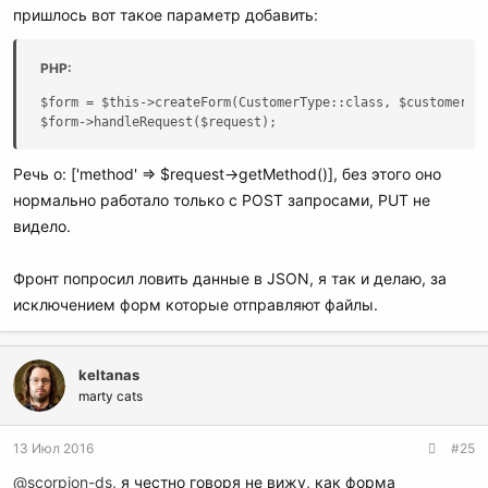
пришлось вот такое параметр добавить:
PHP:
$form = $this->createForm(CustomerType::class, $customer, [
$form->handleRequest($request);
Речь о: ['method' => $request->getMethod()], без этого оно
нормально работало только с POST запросами, PUT не
видело.
Фронт попросил ловить данные в JSON, я так и делаю, за
исключением форм которые отправляют файлы.
keltanas
marty cats
13 Июл 2016
#25
@scorpion-ds
, я честно говоря не вижу, как форма