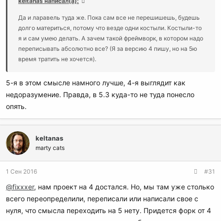
keltanas написал(а):
Да и ларавель туда же. Пока сам все не перешишешь, будешь
долго материться, потому что везде одни костыли. Костыли-то
я и сам умею делать. А зачем такой фреймворк, в котором надо
переписывать абсолютно все? (Я за версию 4 пишу, но на 5ю
время тратить не хочется).
5-я в этом смысле намного лучше, 4-я выглядит как
недоразумение. Правда, в 5.3 куда-то не туда понесло
опять.
keltanas
marty cats
1 Сен 2016
#31
@fixxxer
, нам проект на 4 достался. Но, мы там уже столько
всего переопределили, переписали или написали свое с
нуля, что смысла переходить на 5 нету. Придется форк от 4