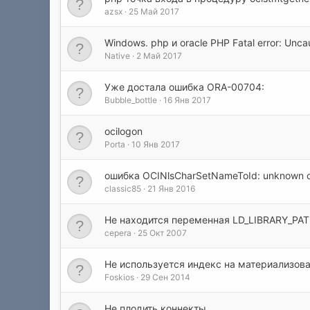
azsx
25 Май 2017
Windows. php и oracle PHP Fatal error: Uncau
Native
2 Май 2017
Уже достала ошибка ORA-00704:
Bubble_bottle
16 Янв 2017
ocilogon
Porta
10 Янв 2017
ошибка OCINlsCharSetNameToId: unknown c
classic85
21 Янв 2016
Не находится переменная LD_LIBRARY_PA
cepera
25 Окт 2007
Не используется индекс на материализов
Foskios
29 Сен 2014
Не плодить коннекты