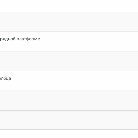
азрядной платформе
олбца