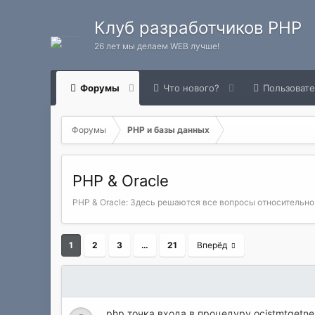
Клуб разработчиков PHP
26 лет мы делаем WEB лучше!
Форумы
Что нового?
Пользоват
Форумы
PHP и базы данных
PHP & Oracle
PHP & Oracle: Здесь решаются все вопросы относительно Or
1
2
3
…
21
Вперёд
php точка входа в процедуру ocistmtgetnext