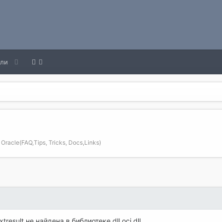
ели
acle(FAQ,Tips, Tricks, Docs,Links)
result не найдена в библиотеке dll oci.dll