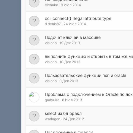
elenaka
9 Июл 2014
oci_connect() illegal attribute type
d.denis87
24 Июл 2014
Подсчет ключей в массиве
visionp
19 Дек 2013
выполнить функцию и открыть в том же м
visionp
10 Дек 2013
Пользовательские функции пхп и oracle
visionp
9 Дек 2013
Проблема с подключением к Oracle по лок
gadyuka
8 Июл 2013
select из бд оракл
warlogon
24 Дек 2012
Подключение к Ораклу