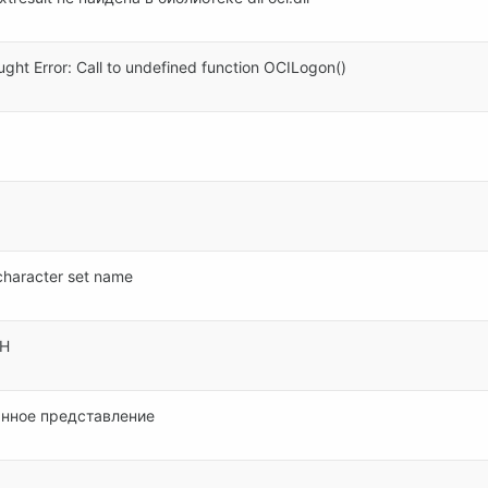
ght Error: Call to undefined function OCILogon()
haracter set name
TH
анное представление