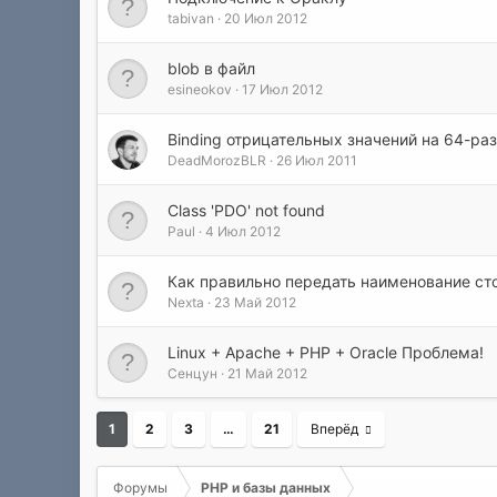
tabivan
20 Июл 2012
blob в файл
esineokov
17 Июл 2012
Binding отрицательных значений на 64-р
DeadMorozBLR
26 Июл 2011
Class 'PDO' not found
Paul
4 Июл 2012
Как правильно передать наименование ст
Nexta
23 Май 2012
Linux + Apache + PHP + Oracle Проблема!
Сенцун
21 Май 2012
1
2
3
…
21
Вперёд
Форумы
PHP и базы данных