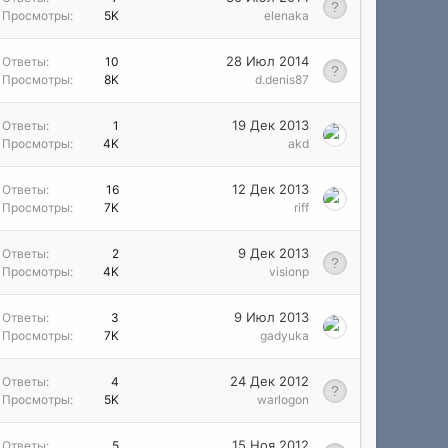
Просмотры
5K
elenaka
28 Июл 2014
Ответы
10
Просмотры
8K
d.denis87
19 Дек 2013
Ответы
1
Просмотры
4K
akd
12 Дек 2013
Ответы
16
Просмотры
7K
riff
9 Дек 2013
Ответы
2
Просмотры
4K
visionp
9 Июл 2013
Ответы
3
Просмотры
7K
gadyuka
24 Дек 2012
Ответы
4
Просмотры
5K
warlogon
15 Ноя 2012
Ответы
5