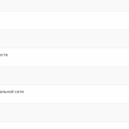
есте
альной сети