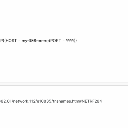
CP)(HOST =
my.038.bd.ru
)(PORT =
1111
))
11882_01/network.112/e10835/tnsnames.htm#NETRF284