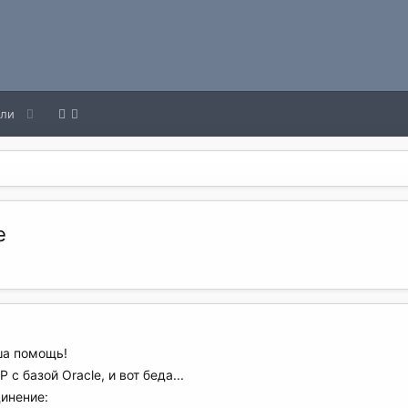
ели
e
ша помощь!
с базой Oracle, и вот беда...
динение: