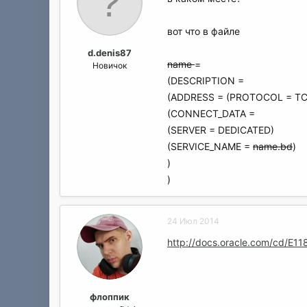
вот что в файле
d.denis87
name
=
Новичок
(DESCRIPTION =
(ADDRESS = (PROTOCOL = T
(CONNECT_DATA =
(SERVER = DEDICATED)
(SERVICE_NAME =
name.bd
)
)
)
24 Июл 2014
http://docs.oracle.com/cd/E
флоппик