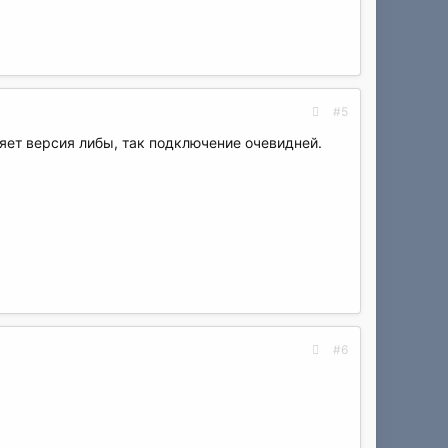
#5
яет версия либы, так подключение очевидней.
#6