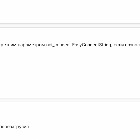
ретьим параметром oci_connect EasyConnectString, если позвол
 перезагрузил