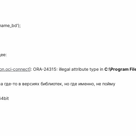
'name_bd');
ее:
ion.oci-connect
]: ORA-24315: illegal attribute type in
C:\Program File
а где-то в версиях библиотек, но где именно, не пойму
4bit