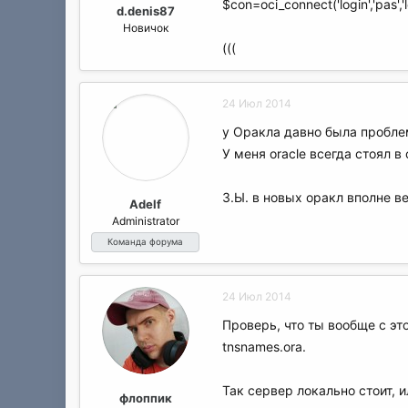
$con=oci_connect('login','pas',
d.denis87
Новичок
(((
24 Июл 2014
у Оракла давно была проблем
У меня oracle всегда стоял в 
З.Ы. в новых оракл вполне ве
Adelf
Administrator
Команда форума
24 Июл 2014
Проверь, что ты вообще с э
tnsnames.ora.
Так сервер локально стоит, и
флоппик