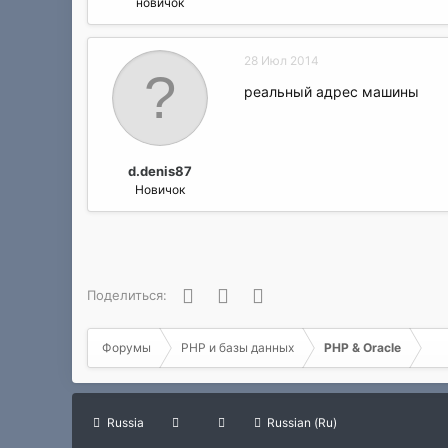
новичок
28 Июл 2014
реальный адрес машины
d.denis87
Новичок
Facebook
Twitter
WhatsApp
Поделиться:
Форумы
PHP и базы данных
PHP & Oracle
Russia
Russian (Ru)