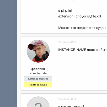
в php.ini:
extension=php_oci8_11g.dll
Может кто подскажет куда к
24 Июл 2014
INSTANCE_NAME должен быть 
флоппик
promotor fidei
Команда форума
Партнер клуба
24 Июл 2014
в каком месте?