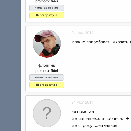
promotor fidei
Команда форума
Партнер клуба
24 Июл 2014
можно попробовать указать т
флоппик
promotor fidei
Команда форума
Партнер клуба
24 Июл 2014
не помогает
и в tnsnames.ora прописал ->
и в строку соединения