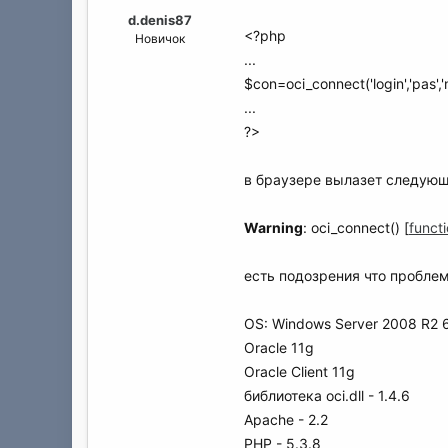
а
d.denis87
<?php
Новичок
...
$con=oci_connect('login','pas',
...
?>
в браузере вылазет следующ
Warning
: oci_connect() [
funct
есть подозрения что проблем
OS: Windows Server 2008 R2 6
Oracle 11g
Oracle Client 11g
библиотека oci.dll - 1.4.6
Apache - 2.2
PHP - 5.3.8