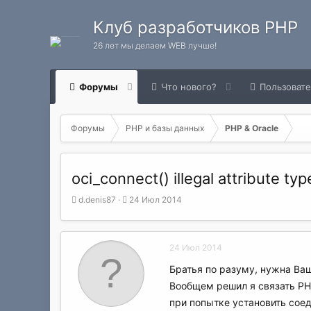
Клуб разработчиков PHP
26 лет мы делаем WEB лучше!
Форумы
Что нового?
Пользоват
Форумы
PHP и базы данных
PHP & Oracle
oci_connect() illegal attribute typ
А
Д
d.denis87
24 Июл 2014
в
а
т
т
о
а
24 Июл 2014
р
н
т
а
Братья по разуму, нужна Ва
е
ч
Вообщем решил я связать PHP 
м
а
ы
л
при попытке установить сое