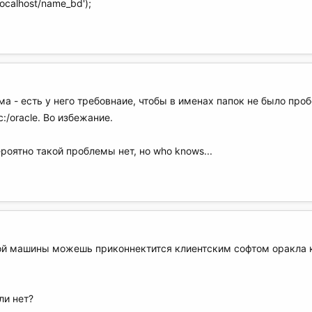
'localhost/name_bd');
а - есть у него требовнаие, чтобы в именах папок не было проб
c:/oracle. Во избежание.
роятно такой проблемы нет, но who knows...
той машины можешь приконнектится клиентским софтом оракла к
ли нет?