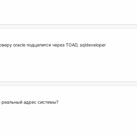
рверу oracle подцепится через TOAD, sqldeveloper
ли реальный адрес системы?