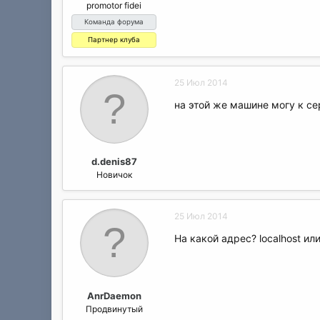
promotor fidei
Команда форума
Партнер клуба
25 Июл 2014
на этой же машине могу к се
d.denis87
Новичок
25 Июл 2014
На какой адрес? localhost и
AnrDaemon
Продвинутый