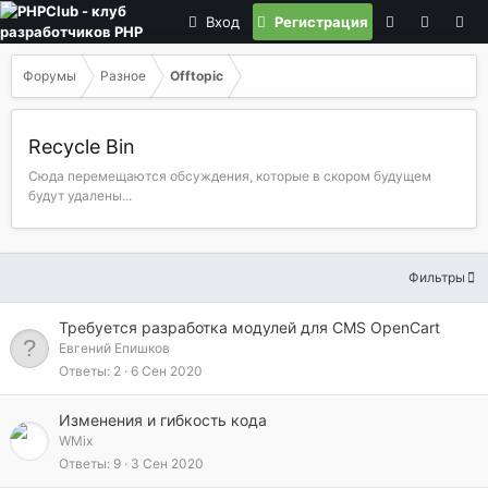
Вход
Регистрация
Форумы
Разное
Offtopic
Recycle Bin
Сюда перемещаются обсуждения, которые в скором будущем
будут удалены...
Фильтры
Требуется разработка модулей для CMS OpenCart
Евгений Епишков
Ответы
2
6 Сен 2020
Изменения и гибкость кода
WMix
Ответы
9
3 Сен 2020