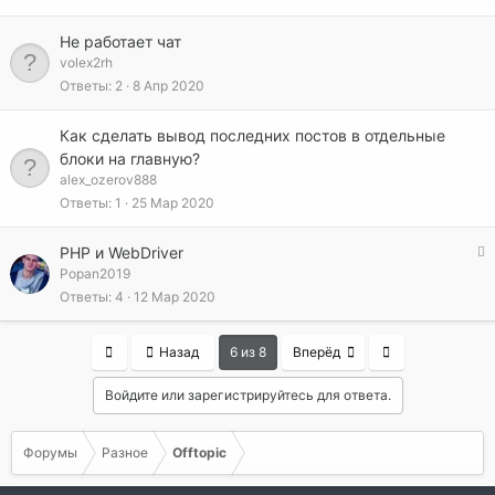
р
ы
Не работает чат
т
volex2rh
а
Ответы
2
8 Апр 2020
Как сделать вывод последних постов в отдельные
блоки на главную?
alex_ozerov888
Ответы
1
25 Мар 2020
З
PHP и WebDriver
а
Popan2019
к
Ответы
4
12 Мар 2020
р
ы
First
Last
Назад
6 из 8
Вперёд
т
а
Войдите или зарегистрируйтесь для ответа.
Форумы
Разное
Offtopic