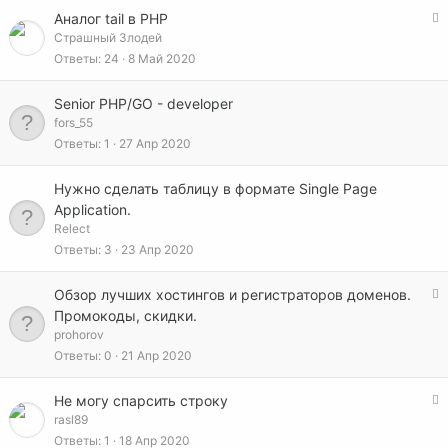
З
Аналог tail в PHP
а
Страшный Злодей
к
Ответы
24
8 Май 2020
р
ы
Senior PHP/GO - developer
т
fors_55
а
Ответы
1
27 Апр 2020
Нужно сделать таблицу в формате Single Page
Application.
Relect
Ответы
3
23 Апр 2020
З
Обзор лучших хостингов и регистраторов доменов.
а
Промокоды, скидки.
к
prohorov
р
Ответы
0
21 Апр 2020
ы
т
З
Не могу спарсить строку
а
а
rasl89
к
Ответы
1
18 Апр 2020