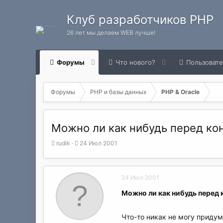
Клуб разработчиков PHP
26 лет мы делаем WEB лучше!
Форумы
Что нового?
Пользоват
Форумы
PHP и базы данных
PHP & Oracle
Можно ли как нибудь перед ко
А
Д
rudik
24 Июл 2001
в
а
т
т
о
а
24 Июл 2001
р
н
т
а
Можно ли как нибудь перед 
е
ч
м
а
ы
л
Что-то никак не могу придум