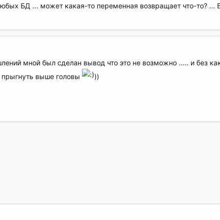
бых БД ... может какая-то переменная возвращает что-то? ... Б
ний мной был сделан вывод что это не возможно ..... и без ка
сь прыгнуть выше головы
))