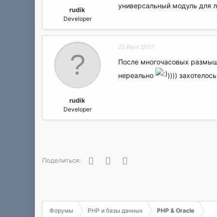
а
универсальный модуль для лю
rudik
Developer
25 Июл 2001
После многочасовых размышле
нереально
)))) захотело
rudik
Developer
Facebook
Twitter
WhatsApp
Поделиться:
Форумы
PHP и базы данных
PHP & Oracle