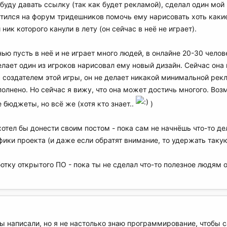
буду давать ссылку (так как будет рекламой), сделал один мой 
атился на форум тридешников помочь ему нарисовать хоть какие-
ник которого канули в лету (он сейчас в неё не играет).
ью пусть в неё и не играет много людей, в онлайне 20-30 челов
делает один из игроков нарисовал ему новый дизайн. Сейчас она
 создателем этой игры, он не делает никакой минимальной рекл
полнено. Но сейчас я вижу, что она может достичь многого. Воз
бюджеты, но всё же (хотя кто знает..
)
отел бы донести своим постом - пока сам не начнёшь что-то дел
фики проекта (и даже если обратят внимание, то удержать таку
отку открытого ПО - пока ты не сделал что-то полезное людям 
вы написали, но я не настолько знаю программирование, чтобы 