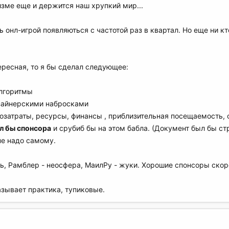
изме еще и держится наш хрупкий мир...
ь онл-игрой появляються с частотой раз в квартал. Но еще ни к
ересная, то я бы сделал следующее:
алгоритмы
изайнерскими набросками
дозатраты, ресурсы, финансы , приблизительная посещаемость, 
л бы спонсора
и срубиб бы на этом бабла. (Документ был бы ст
не надо самому.
ь, Рамблер - неосфера, МаилРу - жуки. Хорошие спонсоры скор
азывает практика, тупиковые.