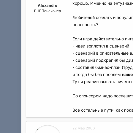
хорошо. Именно на энтузиаз
Alexandre
PHPПенсионер
Любителей создать и порулит
реальность?
Если игра действительно инт
- идеи воплотил в сценарий
- сценарий в описательные 
- сценарий подкрепил бы д
- составил бизнес-план (тру
и тогда бы без проблем
наше
Тут и реализовывать ничего 
Со спонсором надо поспешит
Все остальные пути, как пок
22 Мар 2006