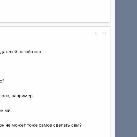
#4
дателей онлайн игр..
c?
еров, например.
ными.
 он не может тоже самое сделать сам?