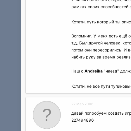
рамках своих способностей с
Кстати, путь который ты опи
Вспомнил. У меня есть ещё о
т.д. Был другой человек ,ко
потом они пересорились. И в
набить руку за время реализ
Наш с
Andreika
"наезд" долж
Кстати, не все пути тупиковы
22 Мар 2006
давай попробуем создать игр
227494896