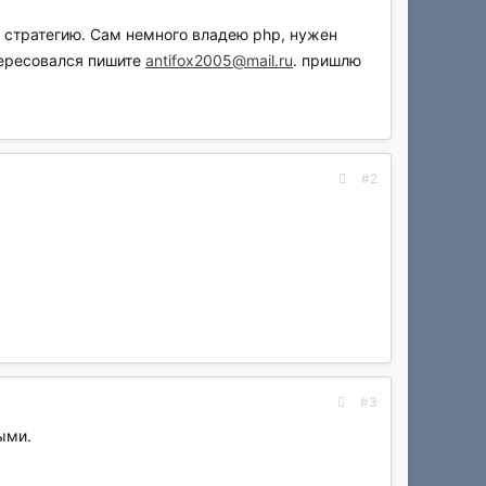
ю стратегию. Сам немного владею php, нужен
тересовался пишите
antifox2005@mail.ru
. пришлю
#2
#3
ыми.