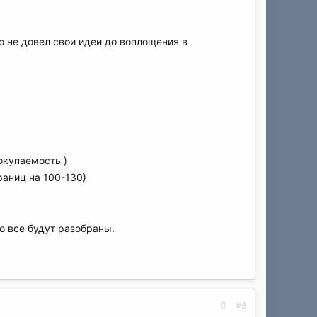
то не довел свои идеи до воплощения в
окупаемость )
раниц на 100-130)
о все будут разобраны.
#8