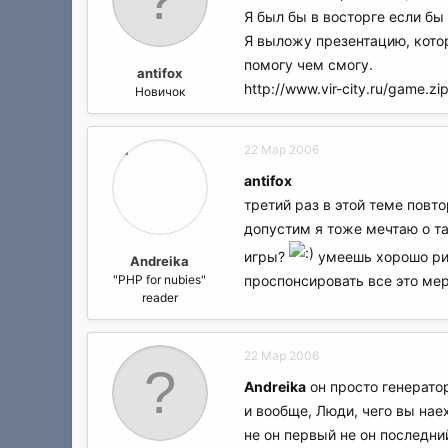
Я был бы в восторге если бы 
Я выложу презентацию, котор
помогу чем смогу.
antifox
http://www.vir-city.ru/game.zi
Новичок
22 Мар 2006
antifox
третий раз в этой теме повт
допустим я тоже мечтаю о та
игры?
умеешь хорошо рис
Andreika
"PHP for nubies"
проспонсировать все это мер
reader
22 Мар 2006
Andreika
он просто генератор
и вообще, Люди, чего вы наех
не он первый не он последни