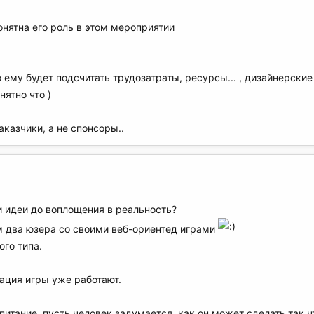
понятна его роль в этом мероприятии
о ему будет подсчитать трудозатраты, ресурсы... , дизайнерские
нятно что )
казчики, а не спонсоры..
и идеи до воплощения в реальность?
 два юзера со своими веб-ориентед играми
ого типа.
ация игры уже работают.
питание, пусть человек задумается, как он может сделать так 