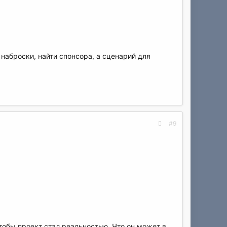
 наброски, найти спонсора, а сценарий для
#9
чтобы проект стал реальностью. Что он может в