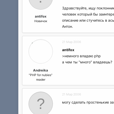
а
Здравствуйте, ищу поклонник
человек который бы заинтер
antifox
описание или стучитесь в ас
Новичок
Антон.
21 Мар 2006
antifox
>немного владею php
а чем ты "много" владеешь?
Andreika
"PHP for nubies"
reader
21 Мар 2006
могу сделать простенькие з