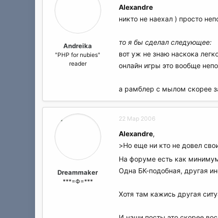
Alexandre
никто не наехал ) просто не
то я бы сделал следующее:
Andreika
вот уж не знаю наскока легк
"PHP for nubies"
reader
онлайн игры это вообще непо
а рамблер с мылом скорее за
22 Мар 2006
Alexandre
,
>Но еще ни кто не довел сво
На форуме есть как минимум
Одна БК-подобная, другая ин
Dreammaker
***=Ф=***
Хотя там кажись другая ситу
И наши посты это скорее вос