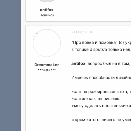
antifox
Новичок
21 Мар 2006
"Про вовка й помовка" (с) у
в топике disputs'a только не
antifox
, вопрос был не в том
Dreammaker
***=Ф=***
Имеешь способности дизайне
Если ты разбираешся в пхп,
Если же как ты пишешь:
>могу сделать простенькие 
и кроме этого, ничего не ум