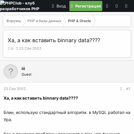
Вход
Регистрация
Форумы
PHP и базы данных
PHP & Oracle
Ха, а как вставить binnary data????
А
Д
iii
23 Сен 2002
в
а
т
т
о
а
iii
р
н
Guest
т
а
е
ч
м
а
23 Сен 2002
#1
ы
л
а
Ха, а как вставить binnary data????
Блин, использую стандартный алгоритм. в MySQL работал на
Ура.
Как я понимаю проблемы возникают с тем, что функция