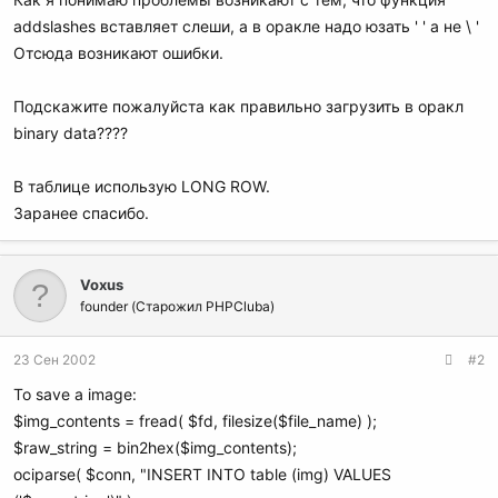
addslashes вставляет слеши, а в оракле надо юзать ' ' а не \ '
Отсюда возникают ошибки.
Подскажите пожалуйста как правильно загрузить в оракл
binary data????
В таблице использую LONG ROW.
Заранее спасибо.
Voxus
founder (Старожил PHPCluba)
23 Сен 2002
#2
To save a image:
$img_contents = fread( $fd, filesize($file_name) );
$raw_string = bin2hex($img_contents);
ociparse( $conn, "INSERT INTO table (img) VALUES