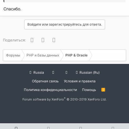
других много
Спасибо.
смотри там
Войдите или зарегистрируйтесь для ответа.
Facebook
Twitter
WhatsApp
Поделиться:
Форумы
PHP и базы данных
PHP & Oracle
Russia
Russian (Ru)
Обратная связь
Условия и правила
Политика конфиденциальности
Помощь
R
S
S
®
Forum software by XenForo
© 2010-2019 XenForo Ltd.