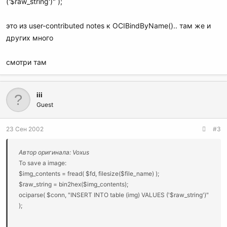
('$raw_string')" );
это из user-contributed notes к OCIBindByName().. там же и
других много
смотри там
iii
Guest
23 Сен 2002
#3
Автор оригинала: Voxus
To save a image:
$img_contents = fread( $fd, filesize($file_name) );
$raw_string = bin2hex($img_contents);
ociparse( $conn, "INSERT INTO table (img) VALUES ('$raw_string')"
);
это из user-contributed notes к OCIBindByName().. там же и