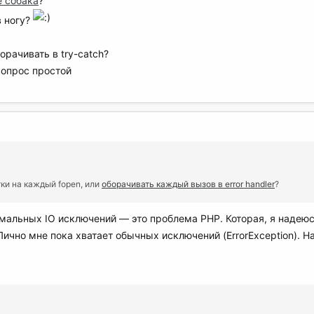
е собака
?
в ногу?
орачивать в try-catch?
вопрос простой
тки на каждый fopen, или
оборачивать каждый вызов в error handler
?
мальных IO исключений — это проблема PHP. Которая, я надею
 Лично мне пока хватает обычных исключений (ErrorException). 