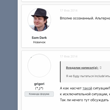
17 Фев 2014
Вполне осознанный. Альтерн
Sam Dark
Новичок
17 Фев 2014
Вурдалак написал(а):
Я не буду пытаться include'и
grigori
А как насчет
такой
ситуации?
( ͡° ͜ʖ ͡°)
к исключительной ситуации, 
Команда форума
Так ли нечего тут обсуждать