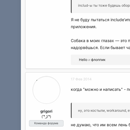
includ-ы ты тоже будешь обор
Я не буду пытаться include'и
приложения.
Собака в моих глазах — это по
надорвёшься. Если бывает ч
Р
Hello
и
флоппик
е
а
к
17 Фев 2014
ц
и
когда "можно и написать" - 
и
:
ну, это костыли, workaround, e
grigori
( ͡° ͜ʖ ͡°)
Команда форума
не думаю, что им всем лень 