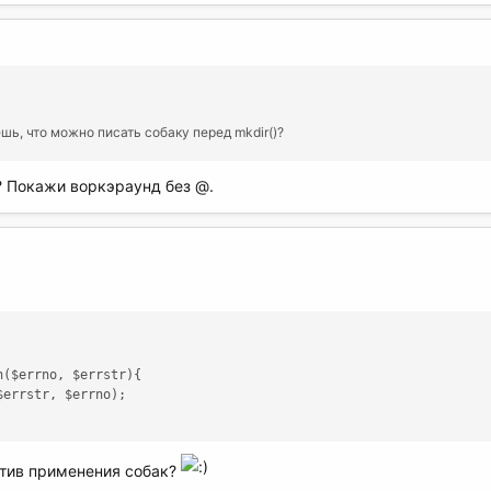
аешь, что можно писать собаку перед mkdir()?
о? Покажи воркэраунд без @.
($errno, $errstr){

errstr, $errno);

ротив применения собак?