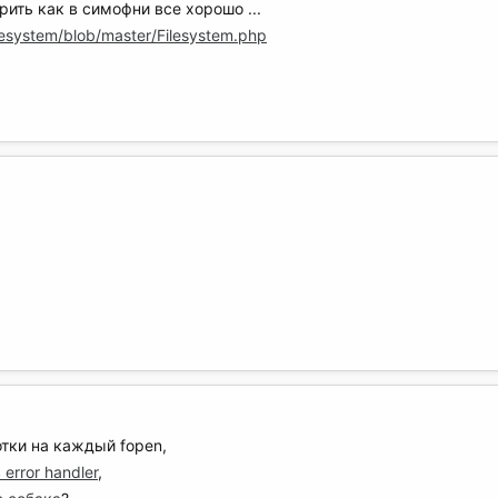
орить как в симофни все хорошо ...
lesystem/blob/master/Filesystem.php
отки на каждый fopen,
error handler
,