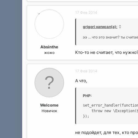
17 Фев 2014
grigori написал(а):
ээ ... что это значит? ты счит
Absinthe
Кто-то не считает, что нужн
жожо
17 Фев 2014
А что,
PHP:
Welcome
set_error_handler(function
Новичок
    throw new \Exception($
});
не подойдет, для тех, кто п