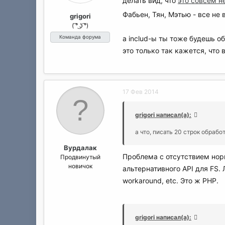
делать вид, что
это совсем н
Фабьен, Тян, Мэтью - все не 
grigori
( ͡° ͜ʖ ͡°)
а includ-ы ты тоже будешь об
Команда форума
это только так кажется, что 
17 Фев 2014
grigori написал(а):
а что, писать 20 строк обрабо
Вурдалак
Проблема с отсутствием нор
Продвинутый
новичок
альтернативного API для FS.
workaround, etc. Это ж PHP.
grigori написал(а):