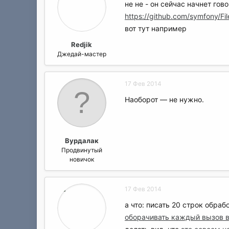
не не - он сейчас начнет гов
https://github.com/symfony/Fi
вот тут например
Redjik
Джедай-мастер
17 Фев 2014
Наоборот — не нужно.
Вурдалак
Продвинутый
новичок
17 Фев 2014
а что: писать 20 строк обраб
оборачивать каждый вызов в 