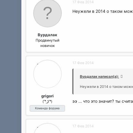
17 Фев 2014
ц
и
Неужели в 2014 о таком можн
и
:
Вурдалак
Продвинутый
новичок
17 Фев 2014
Вурдалак написал(а):
Неужели в 2014 о таком можн
grigori
ээ ... что это значит? ты счи
( ͡° ͜ʖ ͡°)
Команда форума
17 Фев 2014