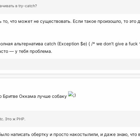
ачивать в try-catch?
ть то, что может не существовать. Если такое произошло, то эт
лная альтернатива catch (Exception $e) { /* we don't give a fuck
асто — у тебя проблема.
по Бритве Оккама лучше собаку
tc. Это ж PHP.
было написать обертку и просто накостылили, и даже знаю, что в