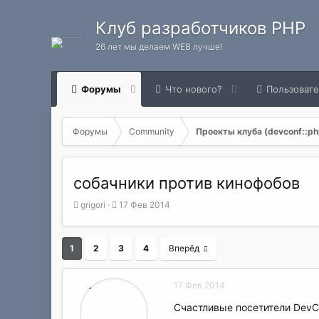
Клуб разработчиков PHP
26 лет мы делаем WEB лучше!
Форумы
Что нового?
Пользоват
Форумы
Community
Проекты клуба (devconf::php
собачники против кинофобов
А
Д
grigori
17 Фев 2014
в
а
т
т
о
а
1
2
3
4
Вперёд
р
н
т
а
е
ч
17 Фев 2014
м
а
ы
л
Счастливые посетители DevCo