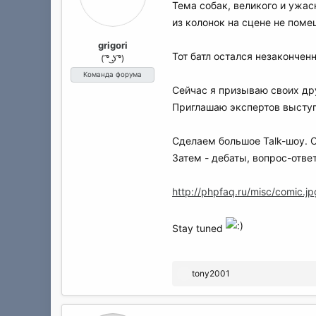
а
Тема собак, великого и ужас
из колонок на сцене не поме
grigori
Тот батл остался незакончен
( ͡° ͜ʖ ͡°)
Команда форума
Сейчас я призываю своих дру
Приглашаю экспертов выступ
Сделаем большое Talk-шоу. С
Затем - дебаты, вопрос-ответ
http://phpfaq.ru/misc/comic.jp
Stay tuned
Р
tony2001
е
а
к