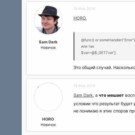
18 Фев 2014
HORO
,
@func() or someHandler("Error")
Sam Dark
или так
Новичок
$var=@$_GET['var'];
Это общий случай. Насколько
18 Фев 2014
Sam Dark
, а
что мешает
восп
условии что результат будет
не понимаю я этих споров про
HORO
Новичок