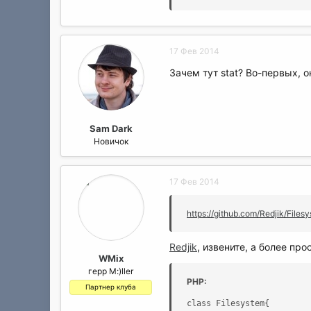
17 Фев 2014
Зачем тут stat? Во-первых, 
Sam Dark
Новичок
17 Фев 2014
https://github.com/Redjik/Files
Redjik
, извените, а более пр
WMix
герр M:)ller
PHP:
Партнер клуба
class Filesystem{
