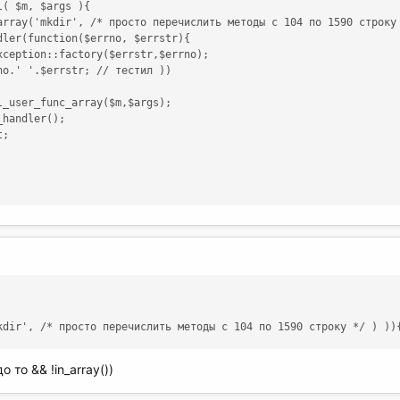
( $m, $args ){

array('mkdir', /* просто перечислить методы с 104 по 1590 строку 
ler(function($errno, $errstr){

ception::factory($errstr,$errno);

o.' '.$errstr; // тестил ))

_user_func_array($m,$args);

handler();

;

kdir', /* просто перечислить методы с 104 по 1590 строку */ ) ))
о то && !in_array())