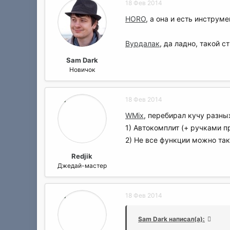
18 Фев 2014
HORO
, а она и есть инструм
Вурдалак
, да ладно, такой с
Sam Dark
Новичок
18 Фев 2014
WMix
, перебирал кучу разны
1) Автокомплит (+ ручками п
2) Не все функции можно так
Redjik
Джедай-мастер
18 Фев 2014
Sam Dark написал(а):