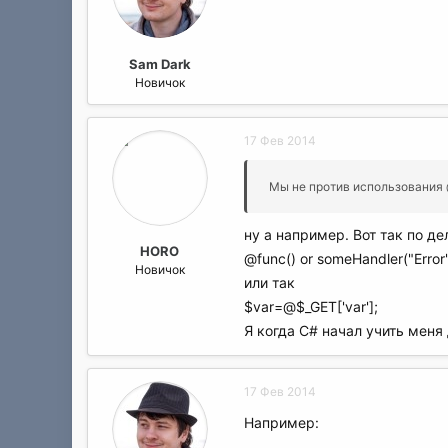
а
Sam Dark
Новичок
17 Фев 2014
Мы не против использования 
ну а например. Вот так по де
HORO
@func() or someHandler("Error"
Новичок
или так
$var=@$_GET['var'];
Я когда C# начал учить меня
17 Фев 2014
Например: