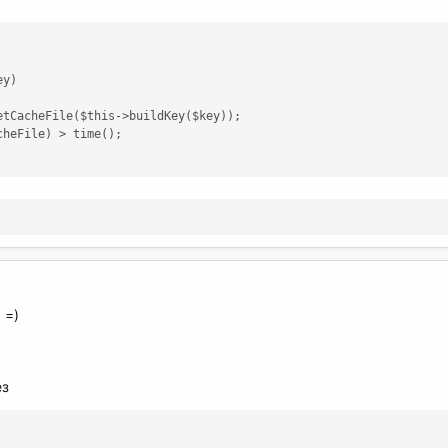
y)

etCacheFile($this->buildKey($key));

heFile) > time();

 =)
ез