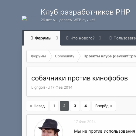
Клуб разработчиков PHP
26 лет мы делаем WEB лучше!
Форумы
Что нового?
Пользоват
Форумы
Community
Проекты клуба (devconf::php
собачники против кинофобов
А
Д
grigori
17 Фев 2014
в
а
т
т
о
а
Назад
1
2
3
4
Вперёд
р
н
т
а
е
ч
17 Фев 2014
м
а
ы
л
Мы не против использования 