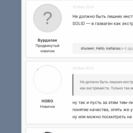
18 Фев 2014
Не должно быть лишних инст
SOLID — в газваген как экст
Вурдалак
Продвинутый
Р
shureen
,
Hello
,
keltanas
и 4 др
новичок
е
а
к
18 Фев 2014
ц
и
и
Не должно быть лишних инстр
:
как экстремиста. Только так 
HORO
ну так и пусть за этим тим-л
Новичок
понятие качества, опять же у 
ну или можно посмотреть на 