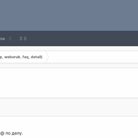
ели
, weborub, faq, detail)
@ по делу.