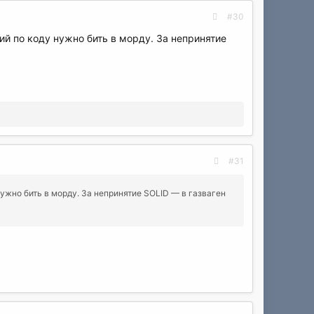
#30
й по коду нужно бить в морду. За непринятие
#31
жно бить в морду. За непринятие SOLID — в газваген