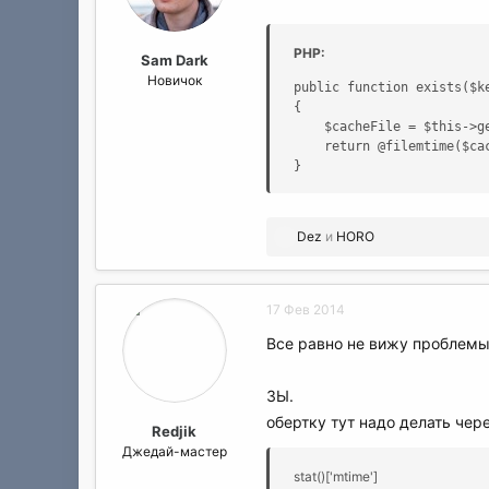
PHP:
Sam Dark
Новичок
public function exists($ke
{

    $cacheFile = $this->g
    return @filemtime($cac
}
Р
Dez
и
HORO
е
а
к
17 Фев 2014
ц
и
Все равно не вижу проблемы
и
:
ЗЫ.
обертку тут надо делать чер
Redjik
Джедай-мастер
stat()['mtime']