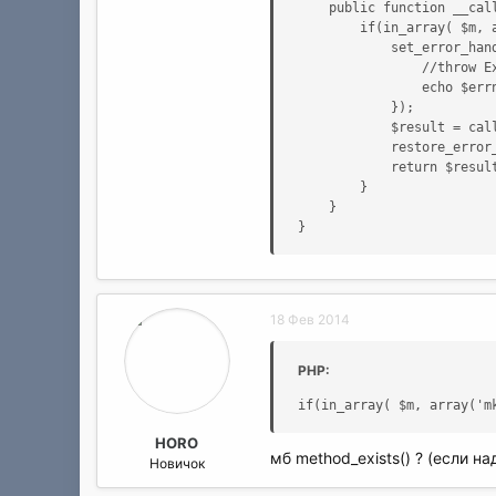
    public function __call
        if(in_array( $m, 
            set_error_hand
                //throw Ex
                echo $errn
            });

            $result = call
            restore_error_
            return $result
        }

    }

}
18 Фев 2014
PHP:
if(in_array( $m, array('m
HORO
мб method_exists() ? (если над
Новичок