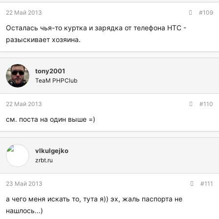
22 Май 2013
#109
Осталась чья-то куртка и зарядка от телефона HTC -
разыскивает хозяина.
tony2001
TeaM PHPClub
22 Май 2013
#110
см. поста на один выше =)
vlkulgejko
zrbt.ru
23 Май 2013
#111
а чего меня искать то, тута я)) эх, жаль паспорта не
нашлось...)