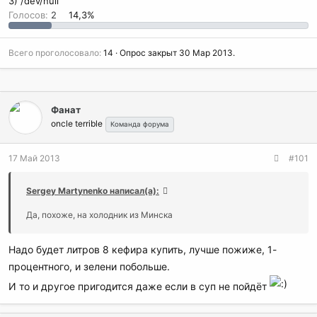
3) /dev/null
Голосов:
2
14,3%
Всего проголосовало
14
Опрос закрыт
30 Мар 2013
.
Фанат
oncle terrible
Команда форума
17 Май 2013
#101
Sergey Martynenko написал(а):
Да, похоже, на холодник из Минска
Надо будет литров 8 кефира купить, лучше пожиже, 1-
процентного, и зелени побольше.
И то и другое пригодится даже если в суп не пойдёт