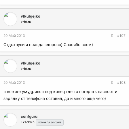
vlkulgejko
zrbt.ru
20 Май 2013
#107
Отдохнули и правда здорово) Спасибо всем)
vlkulgejko
zrbt.ru
20 Май 2013
#108
я все же умудрился под конец где то потерять паспорт и
зарядку от телефона оставил, да и много еще чего)
confguru
ExAdmin
Команда форума