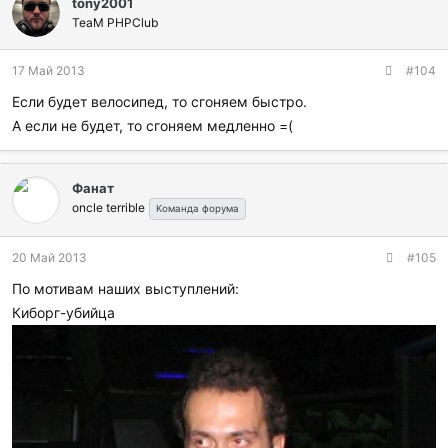
tony2001
TeaM PHPClub
17 Май 2013
#104
Если будет велосипед, то сгоняем быстро.
А если не будет, то сгоняем медленно =(
Фанат
oncle terrible
Команда форума
20 Май 2013
#105
По мотивам наших выступлений:
Киборг-убийца