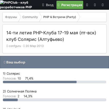
Вход
Регистрация
Форумы
Community
PHP & Встречи (Party)
14-ти летие PHP-Клуба 17-19 мая (пт-вск)
клуб Солярис (Алтуфьево)
А
Д
confguru
20 Мар 2013
в
а
т
т
о
а
Ваш выбор
р
н
т
а
е
ч
1) Солярис
м
а
Голосов:
10
71,4%
ы
л
а
2) Солнечная Поляна
Голосов:
2
14,3%