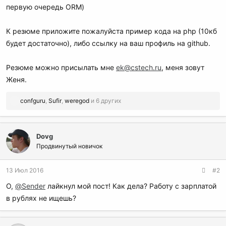
первую очередь ORM)
К резюме приложите пожалуйста пример кода на php (10кб
будет достаточно), либо ссылку на ваш профиль на github.
Резюме можно присылать мне
ek@cstech.ru
, меня зовут
Женя.
Р
confguru
,
Sufir
,
weregod
и 6 других
е
а
к
Dovg
ц
и
Продвинутый новичок
и
:
13 Июл 2016
#2
О,
@Sender
лайкнул мой пост! Как дела? Работу с зарплатой
в рублях не ищешь?