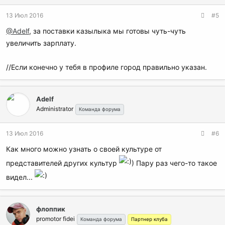
13 Июл 2016
#5
@Adelf
, за поставки казылыка мы готовы чуть-чуть
увеличить зарплату.
//Если конечно у тебя в профиле город правильно указан.
Adelf
Administrator
Команда форума
13 Июл 2016
#6
Как много можно узнать о своей культуре от
представителей других культур
) Пару раз чего-то такое
видел...
флоппик
promotor fidei
Команда форума
Партнер клуба