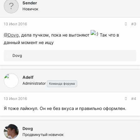
Sender
Новичок
13 Июл 2016
#3
@Dovg
, дела пучком, пока не выгоняют
Так что в
данный момент не ищу
Р
Dovg
е
а
к
Adelf
ц
Administrator
и
Команда форума
и
:
13 Июл 2016
#4
Я тоже лайкнул. Он не без вкуса и правильно оформлен.
Dovg
Продвинутый новичок