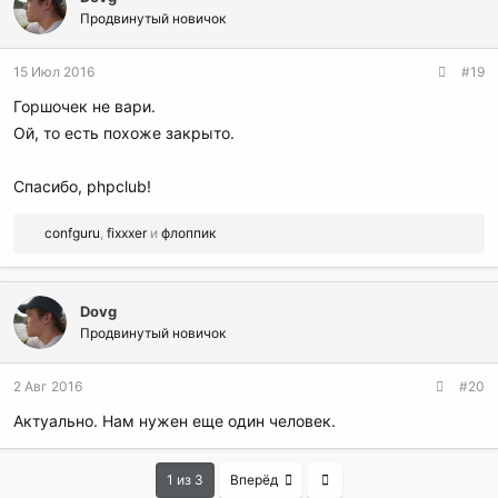
Продвинутый новичок
15 Июл 2016
#19
Горшочек не вари.
Ой, то есть похоже закрыто.
Спасибо, phpclub!
Р
confguru
,
fixxxer
и
флоппик
е
а
к
Dovg
ц
и
Продвинутый новичок
и
:
2 Авг 2016
#20
Актуально. Нам нужен еще один человек.
Last
1 из 3
Вперёд