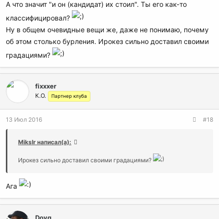
А что значит "и он (кандидат) их стоил". Ты его как-то
классифицировал?
Ну в общем очевидные вещи же, даже не понимаю, почему
об этом столько бурления. Ирокез сильно доставил своими
градациями?
fixxxer
К.О.
Партнер клуба
13 Июл 2016
#18
MiksIr написал(а):
Ирокез сильно доставил своими градациями?
Ага
Dovg