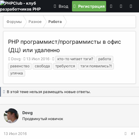
Вход
Регистрация
Форумы
Разное
Работа
PHP программист/программисты в офис
(ДЦ) или удаленно
А
Д
Т
Dovg
13 Июл 2016
кто-то читает тэги?
работа
в
а
е
равенство
свобода
требуются
тэги появились?!
т
т
г
упячка
о
а
и
р
н
т
а
В этой теме нельзя размещать новые ответы.
е
ч
м
а
ы
л
а
Dovg
Продвинутый новичок
13 Июл 2016
#1