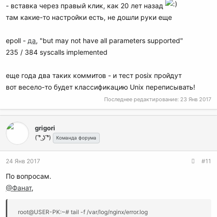
- вставка через правый клик, как 20 лет назад
там какие-то настройки есть, не дошли руки еще
epoll -
да
, "but may not have all parameters supported"
235 / 384 syscalls implemented
еще года два таких коммитов - и тест posix пройдут
вот весело-то будет классификацию Unix переписывать!
Последнее редактирование:
23 Янв 2017
grigori
( ͡° ͜ʖ ͡°)
Команда форума
24 Янв 2017
#11
По вопросам.
@Фанат
,
root@USER-PK:~# tail -f /var/log/nginx/error.log