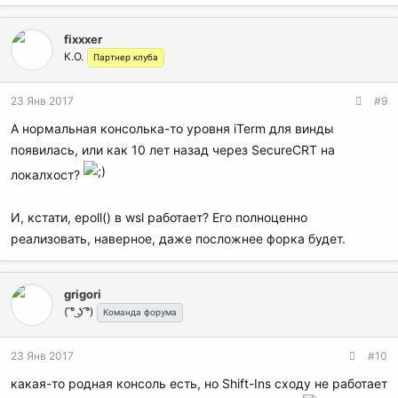
fixxxer
К.О.
Партнер клуба
23 Янв 2017
#9
А нормальная консолька-то уровня iTerm для винды
появилась, или как 10 лет назад через SecureCRT на
локалхост?
И, кстати, epoll() в wsl работает? Его полноценно
реализовать, наверное, даже посложнее форка будет.
grigori
( ͡° ͜ʖ ͡°)
Команда форума
23 Янв 2017
#10
какая-то родная консоль есть, но Shift-Ins сходу не работает