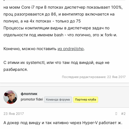
# time make -j 8
http://nginx.org/packages/ubuntu/
на моем Core i7 при 8 потоках диспетчер показывает 100%,
...
http://nginx.org/packages/ubuntu/
проц разогревается до 86, и вентилятор включается на
real 3m58.379s
полную, а на 4х потоках - только до 75
user 3m26.891s
Процессы компиляции видны в диспетчере задач по
sys 20m54.500s
отдельности под именем bash - что логично, это ж fork-и.
Конечно, можно поставить
из ondrej/php
.
С этими их systemctl, или что там под виндой, еще не
разбирался.
Последнее редактирование:
22 Янв 2017
флоппик
promotor fidei
Команда форума
Партнер клуба
23 Янв 2017
#2
А докер под винду и так нативно через Hyper-V работает ж.