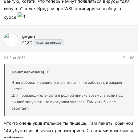
Вангую, кстати, что теперь начнут появляться вирусы "для
линукса", хехе. Вряд ли про WSL антивирусы вообще в
курсе
grigori
( ͡° ͜ʖ ͡°)
Команда форума
23 Янв 2017
#8
Фанат написал(а):
Я попробовал недавно, узнал что tail -f не работает, и закрыл
нафиг.
Для производительности я родной линукс возьму, а если под
виндой запускать, то виртуалки за глаза. Там хотя бы все
работает.
Что-то очень удивительное ты пишешь. Там пакеты обычной
14й убунты из обычных репозиториев. С патчами даже иксы
работают.