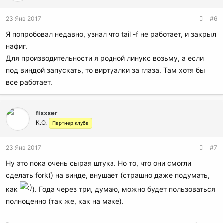
23 Янв 2017
#6
Я попробовал недавно, узнал что tail -f не работает, и закрыл
нафиг.
Для производительности я родной линукс возьму, а если
под виндой запускать, то виртуалки за глаза. Там хотя бы
все работает.
fixxxer
К.О.
Партнер клуба
23 Янв 2017
#7
Ну это пока очень сырая штука. Но то, что они смогли
сделать fork() на винде, внушает (страшно даже подумать,
как
). Года через три, думаю, можно будет пользоваться
полноценно (так же, как на маке).