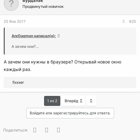
Вурдалак
Продвинутый новичок
25 Янв 2017
#20
AnrDaemon написал(а):
А зачем они?…
А зачем они нужны в браузере? Открывай новое окно
каждый раз.
Р
fixxxer
е
а
к
Last
1 из 2
Вперёд
ц
и
Войдите или зарегистрируйтесь для ответа.
и
:
Facebook
Twitter
WhatsApp
Поделиться: