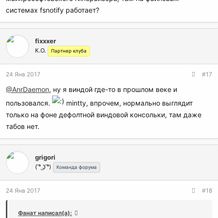
системах fsnotify работает?
fixxxer
К.О.
Партнер клуба
24 Янв 2017
#17
@AnrDaemon
, ну я виндой где-то в прошлом веке и
пользовался.
mintty, впрочем, нормально выглядит
только на фоне дефолтной виндовой консольки, там даже
табов нет.
grigori
( ͡° ͜ʖ ͡°)
Команда форума
24 Янв 2017
#18
Фанат написал(а):