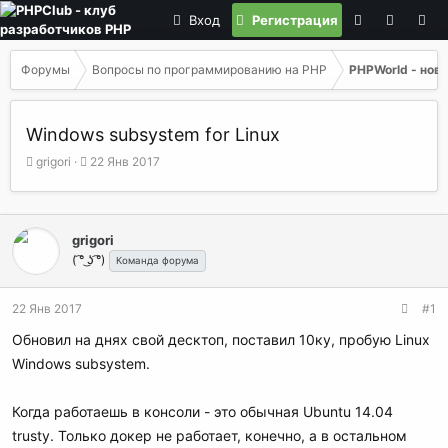
Вход
Регистрация
Форумы
Вопросы по программированию на РНР
PHPWorld - ново
Windows subsystem for Linux
А
Д
grigori
22 Янв 2017
в
а
т
т
о
а
р
н
grigori
т
а
( ͡° ͜ʖ ͡°)
Команда форума
е
ч
м
а
ы
л
22 Янв 2017
#1
а
Обновил на днях свой десктоп, поставил 10ку, пробую Linux
Windows subsystem.
Когда работаешь в консоли - это обычная Ubuntu 14.04
trusty. Только докер не работает, конечно, а в остальном