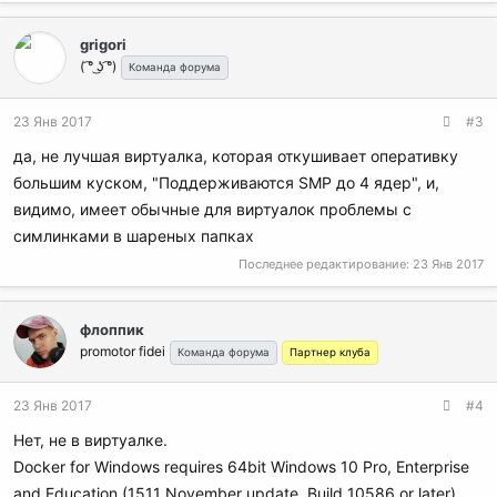
grigori
( ͡° ͜ʖ ͡°)
Команда форума
23 Янв 2017
#3
да, не лучшая виртуалка, которая откушивает оперативку
большим куском, "Поддерживаются SMP до 4 ядер", и,
видимо, имеет обычные для виртуалок проблемы с
симлинками в шареных папках
Последнее редактирование:
23 Янв 2017
флоппик
promotor fidei
Команда форума
Партнер клуба
23 Янв 2017
#4
Нет, не в виртуалке.
Docker for Windows requires 64bit Windows 10 Pro, Enterprise
and Education (1511 November update, Build 10586 or later)