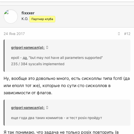
fixxxer
К.О.
Партнер клуба
24 Янв 2017
#12
grigori написал(а):
epoll -
да
, "but may not have all parameters supported"
235 / 384 syscalls implemented
Ну, вообще это довольно много, есть сисколлы типа fcntl (да
или еполл тот же), которые по сути сто сисколлов в
зависимости от флагов.
grigori написал(а):
еще года два таких коммитов - и тест posix пройдут
Я так понимаю, что задача не только posix повторить (в