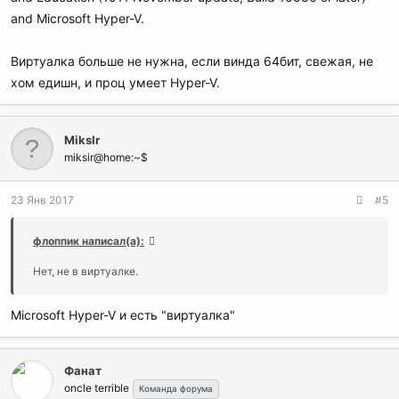
and Microsoft Hyper-V.
Виртуалка больше не нужна, если винда 64бит, свежая, не
хом едишн, и проц умеет Hyper-V.
MiksIr
miksir@home:~$
23 Янв 2017
#5
флоппик написал(а):
Нет, не в виртуалке.
Microsoft Hyper-V и есть "виртуалка"
Фанат
oncle terrible
Команда форума