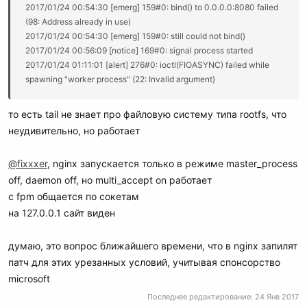
2017/01/24 00:54:30 [emerg] 159#0: bind() to 0.0.0.0:8080 failed
(98: Address already in use)
2017/01/24 00:54:30 [emerg] 159#0: still could not bind()
2017/01/24 00:56:09 [notice] 169#0: signal process started
2017/01/24 01:11:01 [alert] 276#0: ioctl(FIOASYNC) failed while
spawning "worker process" (22: Invalid argument)
2017/01/24 01:14:00 [notice] 319#0: signal process started
2017/01/24 01:14:07 [notice] 320#0: signal process started
то есть tail не знает про файловую систему типа rootfs, что
2017/01/24 01:15:04 [alert] 323#0: ioctl(FIOASYNC) failed while
неудивительно, но работает
spawning "worker process" (22: Invalid argument)
tail: неизвестный тип файловой системы 0x53464846 для
@fixxxer
, nginx запускается только в режиме master_process
«/var/log/nginx/error.log». Сообщите об этом в
bug-
off, daemon off, но multi_accept on работает
coreutils@gnu.org
. Возвращаемся к опросу.
с fpm общается по сокетам
на 127.0.0.1 сайт виден
думаю, это вопрос ближайшего времени, что в nginx запилят
патч для этих урезанных условий, учитывая спонсорство
microsoft
Последнее редактирование:
24 Янв 2017