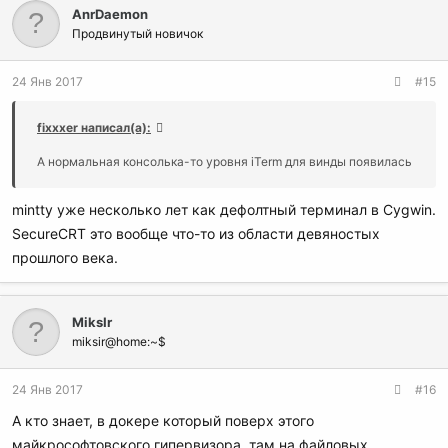
AnrDaemon
Продвинутый новичок
24 Янв 2017
#15
fixxxer написал(а):
А нормальная консолька-то уровня iTerm для винды появилась
mintty уже несколько лет как дефолтный терминал в Cygwin.
SecureCRT это вообще что-то из области девяностых
прошлого века.
MiksIr
miksir@home:~$
24 Янв 2017
#16
А кто знает, в докере который поверх этого
майкрософтовского гипервизора, там на файловых