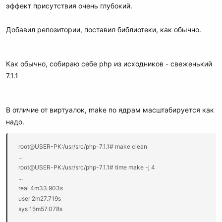
эффект присутствия очень глубокий.
Добавил репозитории, поставил библиотеки, как обычно.
Как обычно, собираю себе php из исходников - свеженький
7.1.1
http://www.dotdeb.org/dotdeb.gpg
В отличие от виртуалок, make по ядрам масштабируется как
надо.
http://nginx.org/keys/nginx_signing.key
root@USER-PK:/usr/src/php-7.1.1# make clean
...
root@USER-PK:/usr/src/php-7.1.1# time make -j 4
...
real 4m33.903s
http://packages.dotdeb.org
user 2m27.719s
sys 15m57.078s
http://packages.dotdeb.org
# make clean