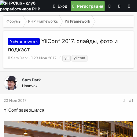
Вход
Регистрация
Форумы
PHP Frameworks
Yii Framework
YiiConf 2017, слайды, фото и
YiiFramework
подкаст
А
Д
Т
Sam Dark
23 Июн 2017
yii
yiiconf
в
а
е
т
т
г
о
а
и
р
н
Sam Dark
т
а
Новичок
е
ч
м
а
23 Июн 2017
#1
ы
л
а
YiiConf завершился.