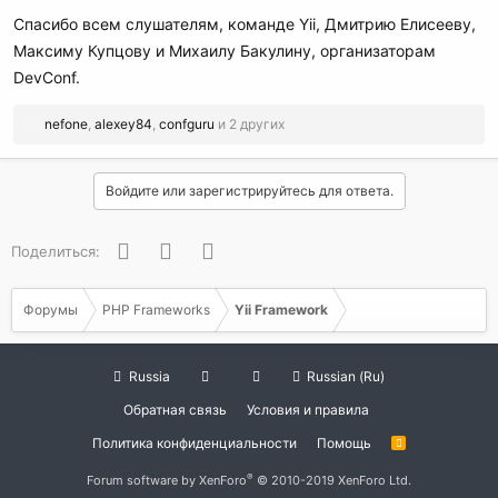
Спасибо всем слушателям, команде Yii, Дмитрию Елисееву,
Максиму Купцову и Михаилу Бакулину, организаторам
DevConf.
Р
nefone
,
alexey84
,
confguru
и 2 других
е
а
к
Войдите или зарегистрируйтесь для ответа.
ц
и
и
Facebook
Twitter
WhatsApp
Поделиться:
:
Форумы
PHP Frameworks
Yii Framework
Russia
Russian (Ru)
Обратная связь
Условия и правила
Политика конфиденциальности
Помощь
R
S
S
®
Forum software by XenForo
© 2010-2019 XenForo Ltd.