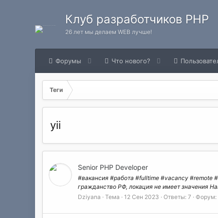
Клуб разработчиков PHP
26 лет мы делаем WEB лучше!
Форумы
Что нового?
Пользовате
Теги
yii
Senior PHP Developer
#вакансия #работа #fulltime #vacancy #remote #у
гражданство РФ, локация не имеет значения На
Dziyana
Тема
12 Сен 2023
Ответы: 7
Форум: