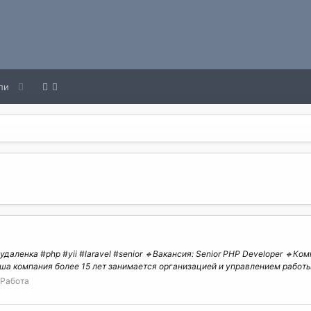
ли
даленка #php #yii #laravel #senior 🔹Вакансия: Senior PHP Developer 🔹Компа
ша компания более 15 лет занимается организацией и управлением работы 
Работа