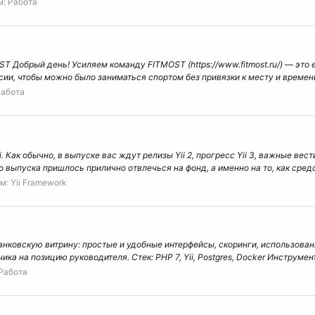
м:
Работа
OST Добрый день! Усиляем команду FITMOST (https://www.fitmost.ru/) — эт
ии, чтобы можно было заниматься спортом без привязки к месту и времени
абота
 Как обычно, в выпуске вас ждут релизы Yii 2, прогресс Yii 3, важные вести
выпуска пришлось прилично отвлечься на фонд, а именно на то, как средс
м:
Yii Framework
овскую витрину: простые и удобные интерфейсы, скоринги, использование
 на позицию руководителя. Стек: PHP 7, Yii, Postgres, Docker Инструменты:
Работа