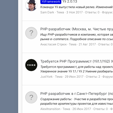
Yii 2.0.13
YiiFramework
Команда Yii выпустила новый релиз. Изменений оч
Sam Dark
Тема
3 Ноя 2017
Ответы: 0
Форум
PHP-разработчик (Москва, м. Чистые пр
Ищу PHP-разработчиков в компанию, которая з
рынке e-commerce. Подробное описание по ссылке
Анастасия Стрюк
Тема
21 Авг 2017
Ответы: 0
Требуется PHP Программист (Yii1.1/Yii2)
Требуется программист, для работы над проектами
Уверенное знание Yii 1.1 / Yii 2 Умение разбира
JustYork
Тема
29 Июн 2017
Ответы: 2
Форум
PHP разработчик в г.Санкт-Петербург (п
Содержание работы: · Участие в разработке прое
разработке архитектуры проектов для известных;
AlexItransition
Тема
26 Июн 2017
Ответы: 0
Ф