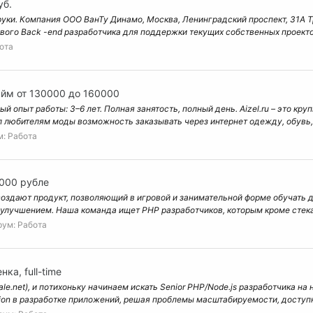
уб.
 руки. Компания ООО ВанТу Динамо, Москва, Ленинградский проспект, 31А 
ого Back -end разработчика для поддержки текущих собственных проектов,
ота
йм от 130000 до 160000
ый опыт работы: 3–6 лет. Полная занятость, полный день. Aizel.ru – это
л любителям моды возможность заказывать через интернет одежду, обувь, 
м:
Работа
 000 рубле
создают продукт, позволяющий в игровой и занимательной форме обучать де
улучшением. Наша команда ищет PHP разработчиков, которым кроме стека 
рум:
Работа
ка, full-time
ale.net), и потихоньку начинаем искать Senior PHP/Node.js разработчика на
ion в разработке приложений, решая проблемы масштабируемости, доступно