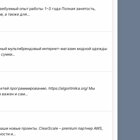
Требуемый опыт работы: 1–3 года Полная занятость,
 а также для...
 крупный мультибрендовый интернет-магазин модной одежды
сумки...
тей программированию. https://algoritmika.org/ Мы
важен и сам...
 наши новые проекты. ClearScale – premium партнер AWS,
сти и...