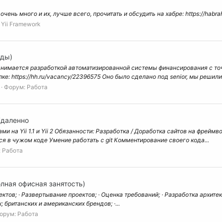
ень много и их, лучше всего, прочитать и обсудить на хабре: https://habrah
:
Yii Framework
уды)
анимается разработкой автоматизированной системы финансирования с точ
: https://hh.ru/vacancy/22396575 Оно было сделано под senior, мы решили 
Форум:
Работа
 Удаленно
 на Yii 1.1 и Yii 2 Обязанности: Разработка / Доработка сайтов на фреймво
ться в чужом коде Умение работать с git Комментирование своего кода...
:
Работа
олная офисная занятость)
ктов; · Развертывание проектов; · Оценка требований; · Разработка архите
 британских и американских брендов; ·...
орум:
Работа