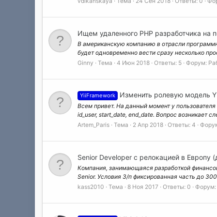
vdikanskaya
Тема
24 Сен 2018
Ответы: 0
Фо
Ищем удаленного PHP разработчика на по
В американскую компанию в отрасли программно
будет одновременно вести сразу несколько про
Ginny
Тема
4 Июн 2018
Ответы: 5
Форум:
Ра
Изменить ролевую модель Yi
YiiFramework
Всем привет. На данный момент у пользователя одн
id_user, start_date, end_date. Вопрос возникает с
Artem_Paris
Тема
2 Апр 2018
Ответы: 4
Фору
Senior Developer с релокацией в Европу (
Компания, занимающаяся разработкой финансов
Senior. Условия З/п фиксированная часть до 300
kass2010
Тема
8 Ноя 2017
Ответы: 0
Форум