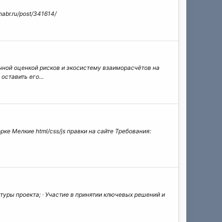
abr.ru/post/341614/
ной оценкой рисков и экосистему взаиморасчётов на
оставить его...
рке Мелкие html/css/js правки на сайте Требования:
ктуры проекта; · Участие в принятии ключевых решений и