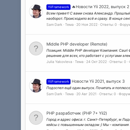
🔥Новости Yii 2022, выпуск 2
YiiFramework
Всем привет! С вами снова Александр. Прошлый 
наоборот. Происходило всё и сразу. В конце сен
Sam Dark
Тема
20 Ноя 2022
Ответы: 0
Фору
Middle PHP developer (Remote)
Позиция: Middle PHP developer Компания: Cauri 
решение для всех, кто работает с услугами эле
Julia Yakovleva
Тема
24 Окт 2022
Ответы: 0
Новости Yii 2021, выпуск 3
YiiFramework
Подоспел ещё один выпуск. Почитать и поплюсова
Sam Dark
Тема
20 Авг 2021
Ответы: 0
Форум
PHP разработчик (PHP 7+ Yii2)
Город и адрес офиса: г. Санкт-Петербург, м Лад
кейсы с повышенным окладом ;) Мы – компания B