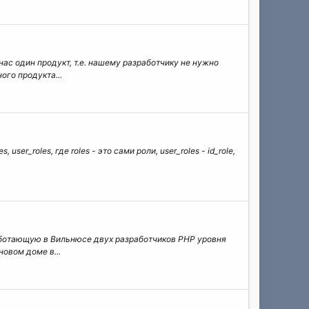
ас один продукт, т.е. нашему разработчику не нужно
ого продукта...
er_roles, где roles - это сами роли, user_roles - id_role,
аботающую в Вильнюсе двух разработчиков PHP уровня
новом доме в...