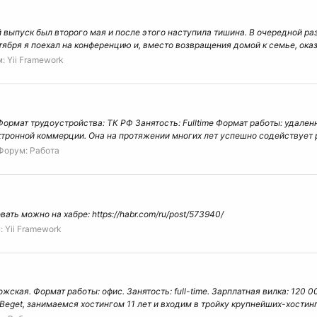
выпуск был второго мая и после этого наступила тишина. В очередной раз 
тября я поехал на конференцию и, вместо возвращения домой к семье, оказа
м:
Yii Framework
Формат трудоустройства: ТК РФ Занятость: Fulltime Формат работы: удаленно
ктронной коммерции. Она на протяжении многих лет успешно содействует р
Форум:
Работа
ть можно на хабре: https://habr.com/ru/post/573940/
:
Yii Framework
ожская. Формат работы: офис. Занятость: full-time. Зарплатная вилка: 12
eget, занимаемся хостингом 11 лет и входим в тройку крупнейших-хостинг.