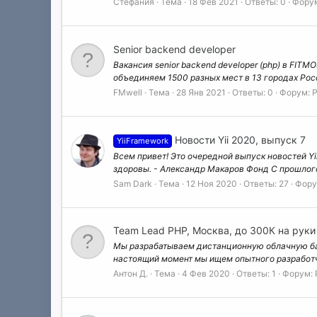
Стефания
Тема
18 Фев 2021
Ответы: 0
Фору
Senior backend developer
Вакансия senior backend developer (php) в FITM
объединяем 1500 разных мест в 13 городах Росс
FMwell
Тема
28 Янв 2021
Ответы: 0
Форум:
Р
Новости Yii 2020, выпуск 7
YiiFramework
Всем привет! Это очередной выпуск новостей Yii.
здоровы. - Александр Макаров Фонд С прошлого 
Sam Dark
Тема
12 Ноя 2020
Ответы: 27
Фору
Team Lead PHP, Москва, до 300К на руки
Мы разрабатываем дистанционную облачную банк
настоящий момент мы ищем опытного разработчика
Антон Д.
Тема
4 Фев 2020
Ответы: 1
Форум: