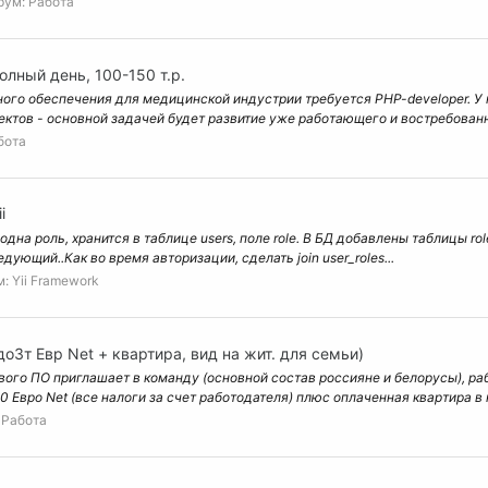
рум:
Работа
лный день, 100-150 т.р.
го обеспечения для медицинской индустрии требуется PHP-developer. У н
ектов - основной задачей будет развитие уже работающего и востребованн
бота
i
а роль, хранится в таблице users, поле role. В БД добавлены таблицы roles, us
ледующий..Как во время авторизации, сделать join user_roles...
м:
Yii Framework
до3т Евр Net + квартира, вид на жит. для семьи)
ого ПО приглашает в команду (основной состав россияне и белорусы), р
0 Евро Net (все налоги за счет работодателя) плюс оплаченная квартира в 
:
Работа