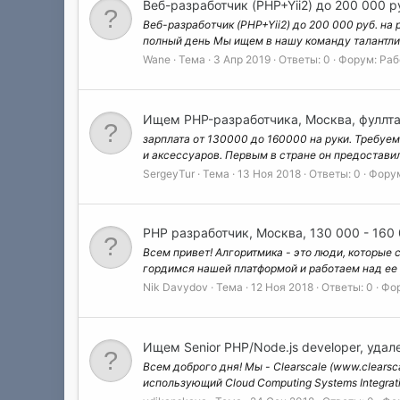
Веб-разработчик (PHP+Yii2) до 200 000 р
Веб-разработчик (PHP+Yii2) до 200 000 руб. на
полный день Мы ищем в нашу команду талантлив
Wane
Тема
3 Апр 2019
Ответы: 0
Форум:
Раб
Ищем PHP-разработчика, Москва, фуллта
зарплата от 130000 до 160000 на руки. Требуем
и аксессуаров. Первым в стране он предостави
SergeyTur
Тема
13 Ноя 2018
Ответы: 0
Фору
PHP разработчик, Москва, 130 000 - 160
Всем привет! Алгоритмика - это люди, которые 
гордимся нашей платформой и работаем над ее 
Nik Davydov
Тема
12 Ноя 2018
Ответы: 0
Фо
Ищем Senior PHP/Node.js developer, удален
Всем доброго дня! Мы - Clearscale (www.clearsc
использующий Cloud Computing Systems Integrat