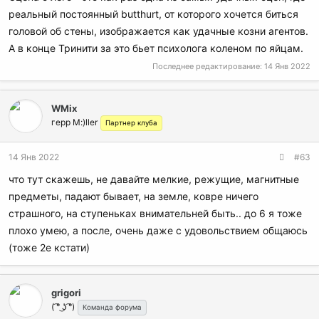
реальный постоянный butthurt, от которого хочется биться
головой об стены, изображается как удачные козни агентов.
А в конце Тринити за это бьет психолога коленом по яйцам.
Последнее редактирование:
14 Янв 2022
WMix
герр M:)ller
Партнер клуба
14 Янв 2022
#63
что тут скажешь, не давайте мелкие, режущие, магнитные
предметы, падают бывает, на земле, ковре ничего
страшного, на ступеньках внимательней быть.. до 6 я тоже
плохо умею, а после, очень даже с удовольствием общаюсь
(тоже 2е кстати)
grigori
( ͡° ͜ʖ ͡°)
Команда форума