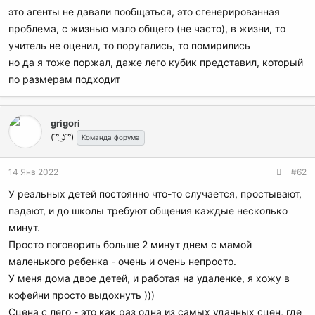
это агенты не давали пообщаться, это сгенерированная
проблема, с жизнью мало общего (не часто), в жизни, то
учитель не оценил, то поругались, то помирились
но да я тоже поржал, даже лего кубик представил, который
по размерам подходит
grigori
( ͡° ͜ʖ ͡°)
Команда форума
14 Янв 2022
#62
У реальных детей постоянно что-то случается, простывают,
падают, и до школы требуют общения каждые несколько
минут.
Просто поговорить больше 2 минут днем с мамой
маленького ребенка - очень и очень непросто.
У меня дома двое детей, и работая на удаленке, я хожу в
кофейни просто выдохнуть )))
Сцена с лего - это как раз одна из самых удачных сцен, где