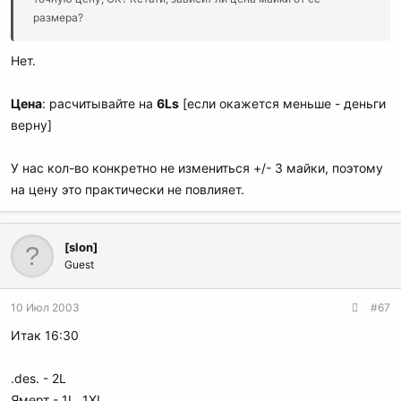
размера?
Нет.
Цена
: расчитывайте на
6Ls
[если окажется меньше - деньги
верну]
У нас кол-во конкретно не измениться +/- 3 майки, поэтому
на цену это практически не повлияет.
[slon]
Guest
10 Июл 2003
#67
Итак 16:30
.des. - 2L
Ямерт - 1L, 1XL