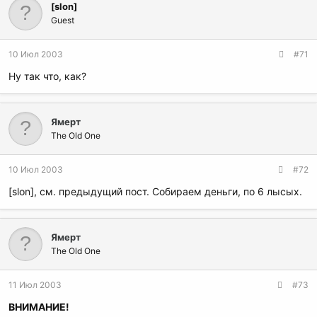
[slon]
Guest
10 Июл 2003
#71
Ну так что, как?
Ямерт
The Old One
10 Июл 2003
#72
[slon], см. предыдущий пост. Собираем деньги, по 6 лысых.
Ямерт
The Old One
11 Июл 2003
#73
ВНИМАНИЕ!