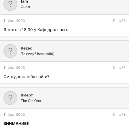
tam
Guest
11 Июл 2003
#76
Я тоже в 18:30 у Кафедрального
Rezec
По пиву? (socket80)
11 Июл 2003
#77
Смогу, как тебя найти?
Ямерт
The Old One
11 Июл 2003
#78
ВНИМАНИЕ!!