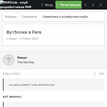
Вход
Регистрация
Форумы
Community
Символика и атрибутика клуба
Футболки в Риге
А
Д
Ямерт
6 Июн 2003
в
а
т
т
о
а
р
н
Ямерт
т
а
The Old One
е
ч
м
а
ы
л
8 Июл 2003
#61
а
на цену влияет толь количество
вот именно