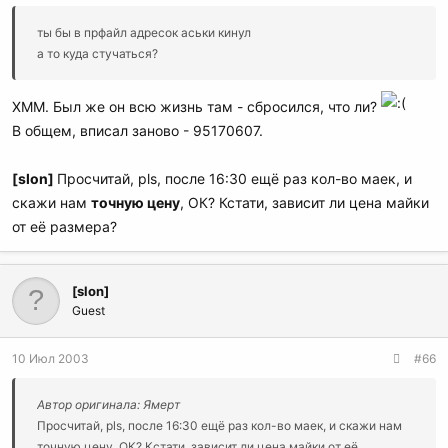
ты бы в прфайл адресок аськи кинул
а то куда стучаться?
ХММ. Был же он всю жизнь там - сбросился, что ли?
В общем, вписал заново - 95170607.
[slon]
Просчитай, pls, после 16:30 ещё раз кол-во маек, и
скажи нам
точную цену
, ОК? Кстати, зависит ли цена майки
от её размера?
[slon]
Guest
10 Июл 2003
#66
Автор оригинала: Ямерт
Просчитай, pls, после 16:30 ещё раз кол-во маек, и скажи нам
точную цену, ОК? Кстати, зависит ли цена майки от её