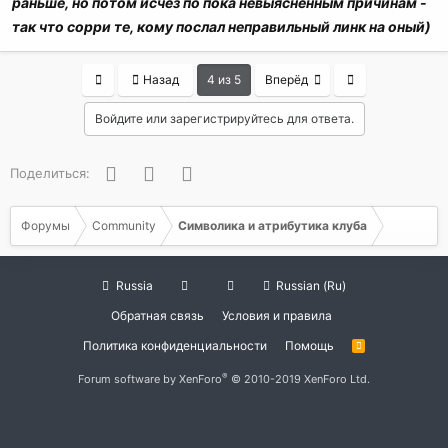
раньше, но потом исчез по пока невыясненным причинам -
так что сорри те, кому послал неправильный линк на оный)
First
Last
Назад
4 из 5
Вперёд
Войдите или зарегистрируйтесь для ответа.
Facebook
Twitter
WhatsApp
Поделиться:
Форумы
Community
Символика и атрибутика клуба
Russia
Russian (Ru)
Обратная связь
Условия и правила
Политика конфиденциальности
Помощь
R
S
S
®
Forum software by XenForo
© 2010-2019 XenForo Ltd.