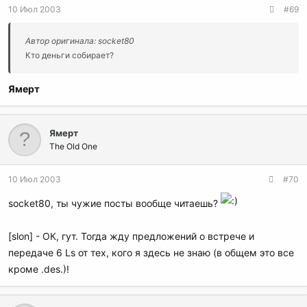
10 Июл 2003
#69
Автор оригинала: socket80
Кто деньги собирает?
Ямерт
Ямерт
The Old One
10 Июл 2003
#70
socket80, ты чужие посты вообще читаешь?
[slon] - ОК, гут. Тогда жду предложений о встрече и
передаче 6 Ls от тех, кого я здесь не знаю (в общем это все
кроме .des.)!