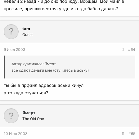
недели 2 назад - и до сих пор жду. Вобщем, мой маил в
профиле, пришли весточку где и когда бабло давать?
tam
Guest
9 Июл 2003
#64
Автор оригинала: Ямерт
все сдают деньги мне (стучитесь в аську)
ты бы в прфайл адресок аськи кинул
а то куда стучаться?
Ямерт
The Old One
10 Июл 2003
#65