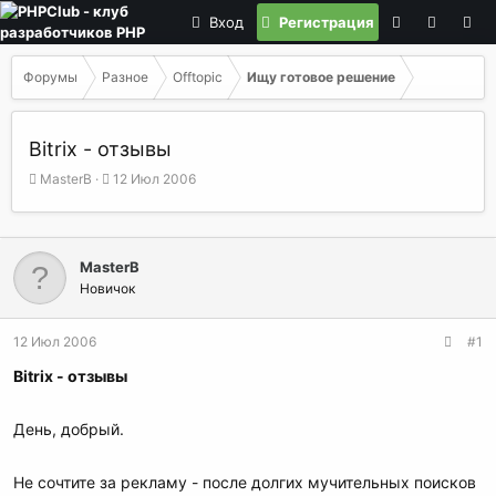
Вход
Регистрация
Форумы
Разное
Offtopic
Ищу готовое решение
Bitrix - отзывы
А
Д
MasterB
12 Июл 2006
в
а
т
т
о
а
р
н
MasterB
т
а
Новичок
е
ч
м
а
ы
л
12 Июл 2006
#1
а
Bitrix - отзывы
День, добрый.
Не сочтите за рекламу - после долгих мучительных поисков