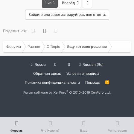
Last
1 из 3
Вперёд
Войдите или зарегистрируйтесь для ответа.
Facebook
Twitter
WhatsApp
Поделиться:
Форумы
Разное
Offtopic
Ищу готовое решение
Russia
Russian (Ru)
Обратная связь
Условия и правила
Политика конфиденциальности
Помощь
R
S
S
®
Forum software by XenForo
© 2010-2019 XenForo Ltd.
Форумы
Что Нового?
Вход
Регистрация