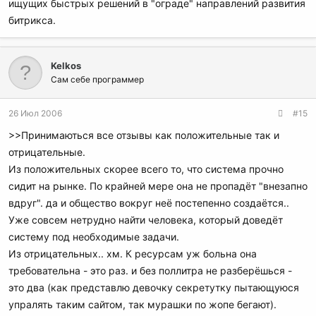
ищущих быстрых решений в "ограде" направлений развития
битрикса.
Kelkos
Сам себе программер
26 Июл 2006
#15
>>Принимаються все отзывы как положительные так и
отрицательные.
Из положительных скорее всего то, что система прочно
сидит на рынке. По крайней мере она не пропадёт "внезапно
вдруг". да и общество вокруг неё постепенно создаётся..
Уже совсем нетрудно найти человека, который доведёт
систему под необходимые задачи.
Из отрицательных.. хм. К ресурсам уж больна она
требовательна - это раз. и без поллитра не разберёшься -
это два (как представлю девочку секретутку пытающуюся
упралять таким сайтом, так мурашки по жопе бегают).