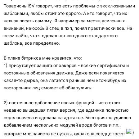
получается 3-яя система. Хотелось бы услашть озывы гуру,
Товарисчь ISV говорит, что есть проблемы с эксклюзивными
которые уже работают на Bitrix-е. Очень не хотелось бы в
шаблонами, якобы стоит это дорого. А кто говорит, что их
очередной раз ошибиться с выбором .... Ежели формат
нельзя писать самому. Я например за месяц усиленных
формума не позволяет писать отзывы прям сюда - буду
вниканий, не особый спец в пхп, понял практически все. На
благодарен, если вы пришлете их в личку или на почту
всем сайте, что я сделал нет ни одного стандартного
шаблона, все переделано.
Заранее спасибо за Вашу помощь.
Суважением,
В плане битрикса мне нравится, что:
MasterB
1) присутсвует защита от хакеров - всякие сертификаты и
постоянные обновления движка. Даже если появляется
какая-то дырка, она латается раньше чем кто-нибудь из
посторонних лиц сможет её обнаружить.
2) постоянное добавление новых функций - чего стоит
недавно вышедшая пятая версия, где админка полностью
перелопачена и сделана на аджаксе. Был приятно удивлен
добавлением нескольких модулей вроде блогов и т.п.,
которые мне начисто не нужны, однако ж сердце греют