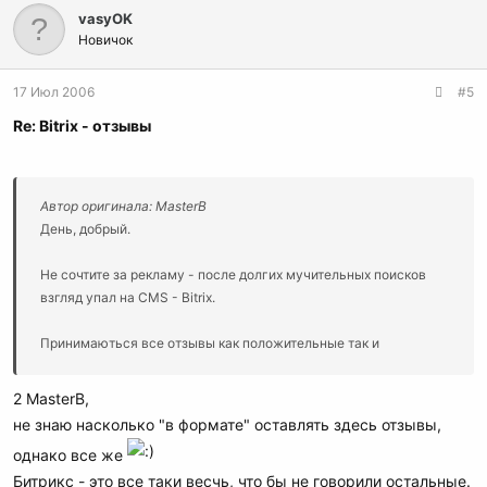
vasyOK
Новичок
17 Июл 2006
#5
Re: Bitrix - отзывы
Автор оригинала: MasterB
День, добрый.
Не сочтите за рекламу - после долгих мучительных поисков
взгляд упал на CMS - Bitrix.
Принимаються все отзывы как положительные так и
отрицательные.
2 MasterB,
Дело в том, что проект который я координирую, существует
не знаю насколько "в формате" оставлять здесь отзывы,
уже 7 лет - две системы уже было куплено - но из-за
однако все же
умирающей тех. поддержки - развиваться дальше совершенно
невозможно. Пришел черед покупки новой CMS - итого
Битрикс - это все таки весчь, что бы не говорили остальные.