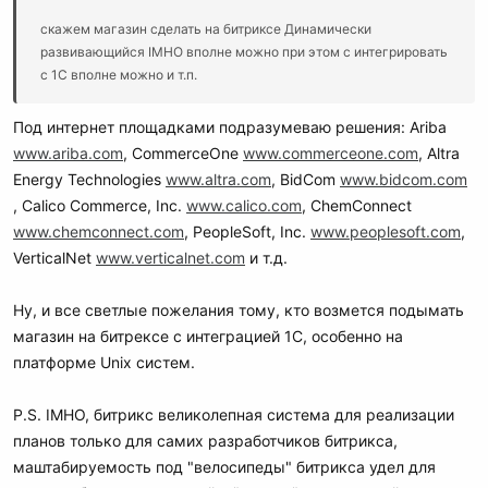
скажем магазин сделать на битриксе Динамически
развивающийся IMHO вполне можно при этом с интегрировать
с 1С вполне можно и т.п.
Под интернет площадками подразумеваю решения: Ariba
www.ariba.com
, CommerceOne
www.commerceone.com
, Altra
Energy Technologies
www.altra.com
, BidCom
www.bidcom.com
, Calico Commerce, Inc.
www.calico.com
, ChemConnect
www.chemconnect.com
, PeopleSoft, Inc.
www.peoplesoft.com
,
VerticalNet
www.verticalnet.com
и т.д.
Ну, и все светлые пожелания тому, кто возмется подымать
магазин на битрексе с интеграцией 1С, особенно на
платформе Unix систем.
P.S. IMHO, битрикс великолепная система для реализации
планов только для самих разработчиков битрикса,
маштабируемость под "велосипеды" битрикса удел для