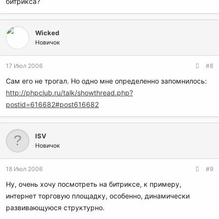
битрикса?
Wicked
Новичок
17 Июл 2006
#8
Сам его не трогал. Но одно мне определенно запомнилось:
http://phpclub.ru/talk/showthread.php?
postid=616682#post616682
ISV
Новичок
18 Июл 2006
#9
Ну, очень хочу посмотреть на битриксе, к примеру,
интернет торговую площадку, особенно, динамически
развивающуюся структурно.