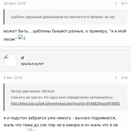
29 Июл 2006
#17
шаблон сделаный дизайнером вставляется в битрикс за час
может быть... шаблоны бывают разные, к примеру, "я и мой
песик"
tf
крылья рулят
4 Авг 2006
#18
Автор оригинала: Wicked
Сам его не трогал. Но одно мне определенно запомнилось:
http://phpclub.ru/talk/showthread.php?postid=616682#post616682
я и подстол забратся уже немогу - высоко подниматся,
жаль что тема до сих пор не в юморе и оч жаль что я не