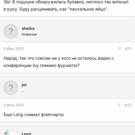
ЗЫ: В подушке обнаружилась булавка, неплохо так воткнул
в руку. Буду расценивать, как "пасхальное яйцо".
sheiko
Новичок
5 Июн 2007
#71
Народ, так что совсем ни у кого не осталось видео с
конференции (ну помимо фуршета)?
jer
...
5 Июн 2007
#72
Еще Long снимал флипчарты
Long