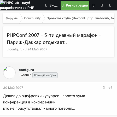
Вход
Регистрация
Форумы
Community
Проекты клуба (devconf::php, weborub, faq, 
PHPConf 2007 - 5-ти дневный марафон -
Париж-Даккар отдыхает..
А
Д
confguru
24 Май 2007
в
а
т
т
о
а
р
н
confguru
т
а
ExAdmin
Команда форума
е
ч
м
а
ы
л
30 Май 2007
#61
а
Дошел до оцифровки кулуаров.. просто чума...
конференция в конференции...
кто не присутствовал - много потерял...