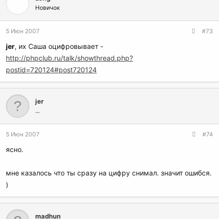
Новичок
5 Июн 2007
#73
jer
, их Саша оцифровывает -
http://phpclub.ru/talk/showthread.php?
postid=720124#post720124
jer
...
5 Июн 2007
#74
ясно.
мне казалось что ты сразу на цифру снимал. значит ошибся.
)
madhun