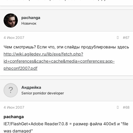
pachanga
Новичок
4 Июн 2007
#67
Чем смотришь? Если что, эти слайды продублированы здесь
http://wiki.agiledev.ru/lib/exe/fetch.php?
id=conferences&cache=cache&media=conferences:aop-
phpconf2007.pdf
Андрейка
Senior pomidor developer
4 Июн 2007
#68
pachanga
IE7/FlashGet+Adobe Reader7.0.8 = размер файла 400кб и "file
was damaged"