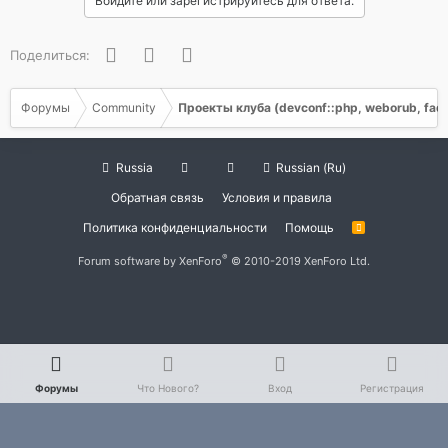
Войдите или зарегистрируйтесь для ответа.
Facebook
Twitter
WhatsApp
Поделиться:
Форумы
Community
Проекты клуба (devconf::php, weborub, faq, 
Russia
Russian (Ru)
Обратная связь
Условия и правила
Политика конфиденциальности
Помощь
R
S
S
®
Forum software by XenForo
© 2010-2019 XenForo Ltd.
Форумы
Что Нового?
Вход
Регистрация