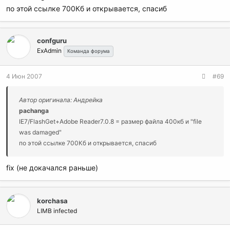
по этой ссылке 700Кб и открывается, спасиб
confguru
ExAdmin
Команда форума
4 Июн 2007
#69
Автор оригинала: Андрейка
pachanga
IE7/FlashGet+Adobe Reader7.0.8 = размер файла 400кб и "file
was damaged"
по этой ссылке 700Кб и открывается, спасиб
fix (не докачался раньше)
korchasa
LIMB infected