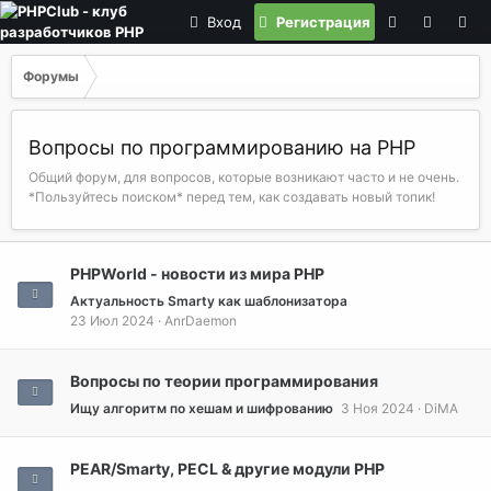
Вход
Регистрация
Форумы
Вопросы по программированию на РНР
Общий форум, для вопросов, которые возникают часто и не очень.
*Пользуйтесь поиском* перед тем, как создавать новый топик!
PHPWorld - новости из мира PHP
Актуальность Smarty как шаблонизатора
23 Июл 2024
AnrDaemon
Вопросы по теории программирования
Ищу алгоритм по хешам и шифрованию
3 Ноя 2024
DiMA
PEAR/Smarty, PECL & другие модули PHP