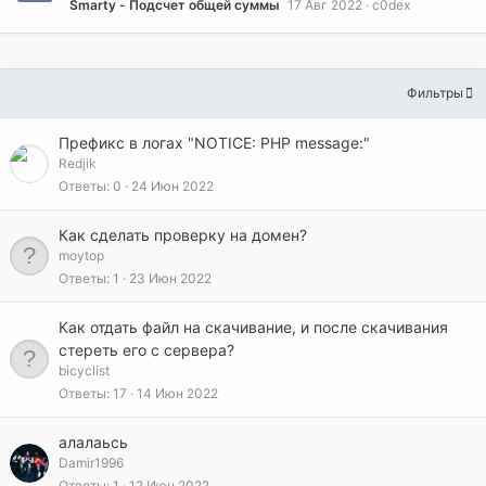
Smarty - Подсчет общей суммы
17 Авг 2022
c0dex
Фильтры
Префикс в логах "NOTICE: PHP message:"
Redjik
Ответы
0
24 Июн 2022
Как сделать проверку на домен?
moytop
Ответы
1
23 Июн 2022
Как отдать файл на скачивание, и после скачивания
стереть его с сервера?
bicyclist
Ответы
17
14 Июн 2022
алалаьсь
Damir1996
Ответы
1
12 Июн 2022