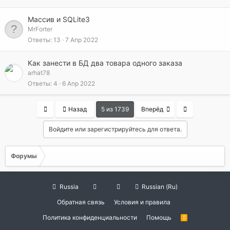
Массив и SQLite3
MrForter
Ответы
13
7 Апр 2022
Как занести в БД два товара одного заказа
arhat78
Ответы
4
6 Апр 2022
First
Last
Назад
5 из 1739
Вперёд
Войдите или зарегистрируйтесь для ответа.
Форумы
Russia
Russian (Ru)
Обратная связь
Условия и правила
Политика конфиденциальности
Помощь
R
S